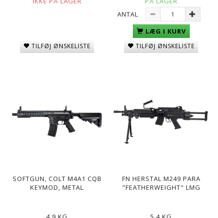
IKKE PÅ LAGER
PÅ LAGER
ANTAL
LÆG I KURV
TILFØJ ØNSKELISTE
TILFØJ ØNSKELISTE
SOFTGUN, COLT M4A1 CQB
FN HERSTAL M249 PARA
KEYMOD, METAL
"FEATHERWEIGHT" LMG
4,9 KG
5,4 KG