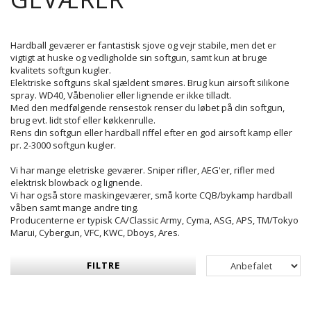
Hardball geværer er fantastisk sjove og vejr stabile, men det er
vigtigt at huske og vedligholde sin softgun, samt kun at bruge
kvalitets softgun kugler.
Elektriske softguns skal sjældent smøres. Brug kun airsoft silikone
spray. WD40, Våbenolier eller lignende er ikke tilladt.
Med den medfølgende rensestok renser du løbet på din softgun,
brug evt. lidt stof eller køkkenrulle.
Rens din softgun eller hardball riffel efter en god airsoft kamp eller
pr. 2-3000 softgun kugler.
Vi har mange eletriske geværer. Sniper rifler, AEG'er, rifler med
elektrisk blowback og lignende.
Vi har også store maskingeværer, små korte CQB/bykamp hardball
våben samt mange andre ting.
Producenterne er typisk CA/Classic Army, Cyma, ASG, APS, TM/Tokyo
Marui, Cybergun, VFC, KWC, Dboys, Ares.
FILTRE