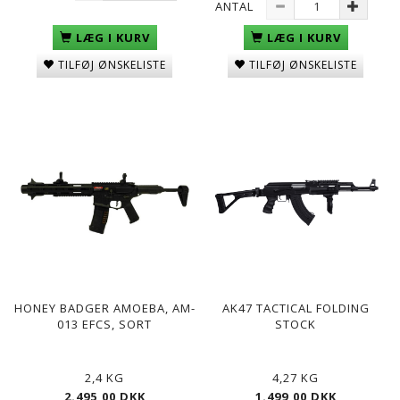
ANTAL
LÆG I KURV
LÆG I KURV
TILFØJ ØNSKELISTE
TILFØJ ØNSKELISTE
HONEY BADGER AMOEBA, AM-
AK47 TACTICAL FOLDING
013 EFCS, SORT
STOCK
2,4 KG
4,27 KG
2.495,00 DKK
1.499,00 DKK