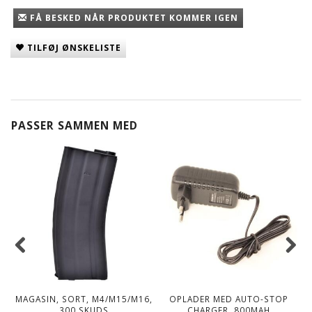
FÅ BESKED NÅR PRODUKTET KOMMER IGEN
TILFØJ ØNSKELISTE
PASSER SAMMEN MED
MAGASIN, SORT, M4/M15/M16,
OPLADER MED AUTO-STOP
300 SKUDS
CHARGER, 800MAH
M