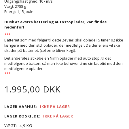
Udgangshastighed: 107 m/s
Vægt: 2788 g
Energi: 1,15 Joule
Husk at ekstra batteri og autostop lader, kan findes
nedenfor!
***
Batteriet som med følger til dette gevær, skal oplade i 5 timer og ikke
længere med den std. oplader, der medfølger. Da der ellers vil ske
skader på batteriet. (cellerne bliver kogt).
Det anbefales at købe en Nimh oplader med auto stop, til det
medfølgende batteri, så man ikke behøver time sin ladetid med den
medfølgende oplader.
***
1.995,00 DKK
LAGER AARHUS:
IKKE PÅ LAGER
LAGER ROSKILDE:
IKKE PÅ LAGER
VÆGT:
4,9 KG