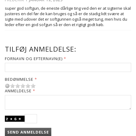
super god softgun, de eneste dårlige ting ved den er at sigterne skal
justeres en del før de kan bruges og så er de stadig lidt svære at
sigte med udover det er softgunnen også meget tung, men hvis du
leder efter en god sofgun så er den et rigtigt godt køb.
TILFØJ ANMELDELSE:
FORNAVN OG EFTERNAVN(E)
BEDØMMELSE
ANMELDELSE
SEND ANMELDELSE