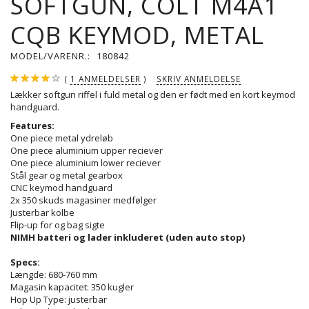
SOFTGUN, COLT M4A1
CQB KEYMOD, METAL
MODEL/VARENR.:
180842
1
ANMELDELSER
SKRIV ANMELDELSE
Lækker softgun riffel i fuld metal og den er født med en kort keymod
handguard.
Features:
One piece metal ydreløb
One piece aluminium upper reciever
One piece aluminium lower reciever
Stål gear og metal gearbox
CNC keymod handguard
2x 350 skuds magasiner medfølger
Justerbar kolbe
Flip-up for og bag sigte
NIMH batteri og lader inkluderet (uden auto stop)
Specs:
Længde: 680-760 mm
Magasin kapacitet: 350 kugler
Hop Up Type: justerbar