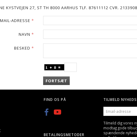
 KYSTVEJEN 27, ST TH 8000 AARHUS TLF. 87611112 CVR. 213390
EMAIL-ADRESSE
NAVN
BESKED
FORTSÆT
FIND OS PÅ
TILMELD NYHEDS
EMAIL-
ADRESSE
Tilmeld dig vores 
modtag gode tilbu
K
spændende nyheder 
BETALINGSMETODER