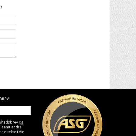
83
BREV
nyhedsbrev og
d samt andre
direkte i din