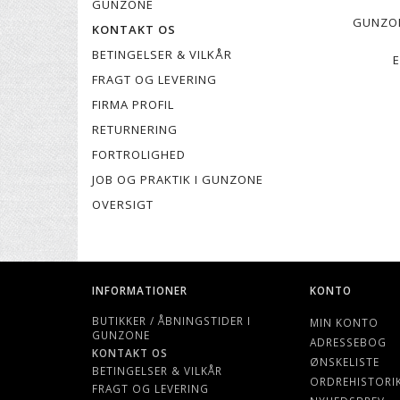
GUNZONE
GUNZONE
KONTAKT OS
BETINGELSER & VILKÅR
FRAGT OG LEVERING
FIRMA PROFIL
RETURNERING
FORTROLIGHED
JOB OG PRAKTIK I GUNZONE
OVERSIGT
INFORMATIONER
KONTO
BUTIKKER / ÅBNINGSTIDER I
MIN KONTO
GUNZONE
ADRESSEBOG
KONTAKT OS
ØNSKELISTE
BETINGELSER & VILKÅR
ORDREHISTORI
FRAGT OG LEVERING