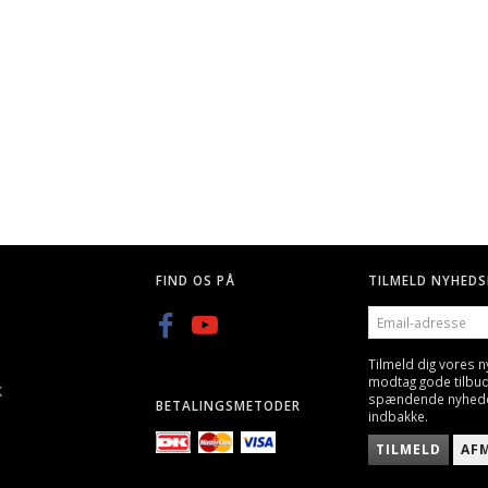
G, 25 STK
Q BLASTER 0,20G KUGLER-
GREEN POWER GAS, GEN
3300STK
600ML/800ML
KK
59,00 DKK
89,00 DKK
FIND OS PÅ
TILMELD NYHEDS
EMAIL-
ADRESSE
Tilmeld dig vores 
modtag gode tilbu
K
spændende nyheder 
BETALINGSMETODER
indbakke.
TILMELD
AF