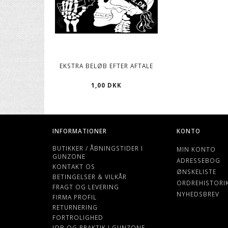
EKSTRA BELØB EFTER AFTALE
CO2 PATRONER, 12
1,00 DKK
119,00 D
INFORMATIONER
KONTO
BUTIKKER / ÅBNINGSTIDER I
MIN KONTO
GUNZONE
ADRESSEBOG
KONTAKT OS
ØNSKELISTE
BETINGELSER & VILKÅR
ORDREHISTORI
FRAGT OG LEVERING
NYHEDSBREV
FIRMA PROFIL
RETURNERING
FORTROLIGHED
JOB OG PRAKTIK I GUNZONE