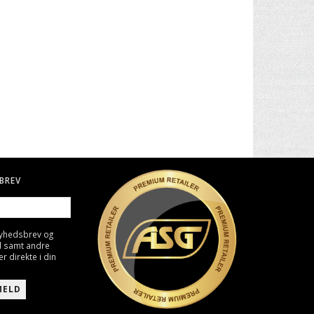
. II -
30" CARBON PIL TIL BUE
BIO KUGLER, 0,25G - HVID
4000 STK
49,00 DKK
129,00 DKK
BREV
nyhedsbrev og
d samt andre
direkte i din
MELD