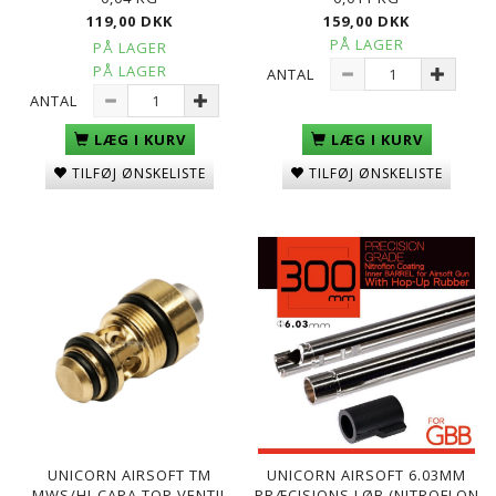
119,00 DKK
159,00 DKK
PÅ LAGER
PÅ LAGER
PÅ LAGER
ANTAL
ANTAL
LÆG I KURV
LÆG I KURV
TILFØJ ØNSKELISTE
TILFØJ ØNSKELISTE
UNICORN AIRSOFT TM
UNICORN AIRSOFT 6.03MM
MWS/HI-CAPA TOP VENTIL
PRÆCISIONS LØB (NITROFLON