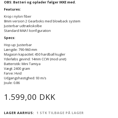
OBS: Batteri og oplader følger IKKE med.
Features
:
Krop i nylon fiber
8mm version 2 Gearboks med blowback system
Justerbar udtrækskolbe
Standard M4A1 konfiguration
Specs:
Hop up: Justerbar
Længde:
790-960
mm
Magasin kapacitet: 450 hardball kugler
Yderløbs gevind: 14mm CCW (mod uret)
Batteristik: Mini Tamiya
Vægt: 2400 gram
Farve: Hvid
Udgangshastighed: 93 m/s
Joule: 0.86
1.599,00 DKK
LAGER AARHUS:
1 STK TILBAGE PÅ LAGER