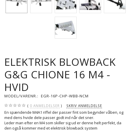
ELEKTRISK BLOWBACK
G&G CHIONE 16 M4 -
HVID
MODEL/VARENR.:
EGR-16P-CHP-WBB-NCM
0
ANMELDELSER
SKRIV ANMELDELSE
En spændende M4A1 riffel der passer fint som begynder våben, og
med dens hvide dele passer godt ind når det sner.
Leder man efter en M4 som skiller sig ud er denne helt perfekt, da
den også kommer med et elektrisk blowback system