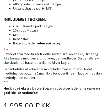
ABS cylinder hoved samt Stempel
Udgangshastighed: 94 M/S
INKLUDERET I BOKSEN:
G36 SL9 med bipod og sigte
20 skuds Magasin
Manual
Rensestok
Batteri og
lader uden autostop
***
Batteriet som med følger til dette gevær, skal oplade i 3,5 timer og
ikke længere med den std. oplader, der medfølger. Da der ellers vil
ske skader på batteriet. (cellerne bliver kogt).
Det anbefales at købe en Nimh oplader med auto stop, til det
medfølgende batteri, så man ikke behøver time sin ladetid med den
medfølgende oplader.
***
Husk at et ekstra batteri og en autostop lader ville være en
god idé, se nedenfor!
1.995,00 DKK