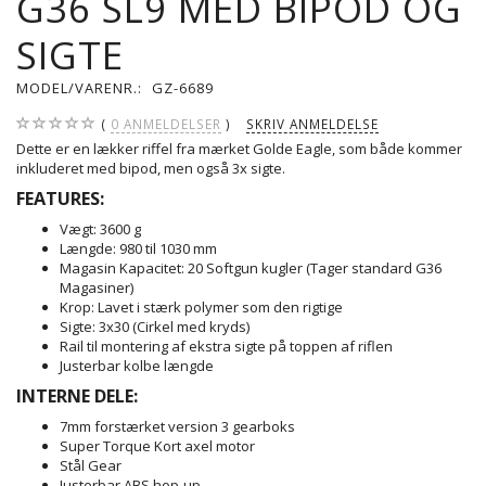
G36 SL9 MED BIPOD OG
SIGTE
MODEL/VARENR.:
GZ-6689
0
ANMELDELSER
SKRIV ANMELDELSE
Dette er en lækker riffel fra mærket Golde Eagle, som både kommer
inkluderet med bipod, men også 3x sigte.
FEATURES:
Vægt: 3600 g
Længde: 980 til 1030 mm
Magasin Kapacitet: 20 Softgun kugler (Tager standard G36
Magasiner)
Krop: Lavet i stærk polymer som den rigtige
Sigte: 3x30 (Cirkel med kryds)
Rail til montering af ekstra sigte på toppen af riflen
Justerbar kolbe længde
INTERNE
DELE:
7mm forstærket version 3 gearboks
Super Torque Kort axel motor
Stål Gear
Justerbar ABS hop-up