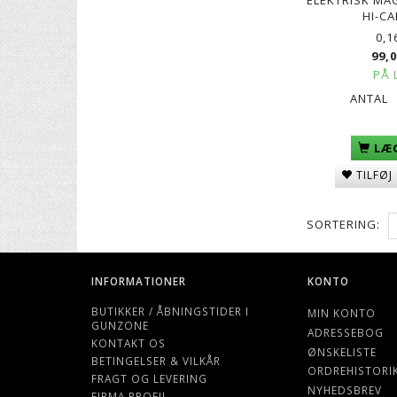
HI-C
0,1
99,
PÅ 
ANTAL
LÆG
TILFØJ
SORTERING:
INFORMATIONER
KONTO
BUTIKKER / ÅBNINGSTIDER I
MIN KONTO
GUNZONE
ADRESSEBOG
KONTAKT OS
ØNSKELISTE
BETINGELSER & VILKÅR
ORDREHISTORI
FRAGT OG LEVERING
NYHEDSBREV
FIRMA PROFIL