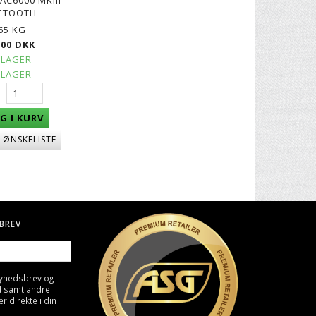
ETOOTH
,65 KG
,00 DKK
 LAGER
 LAGER
G I KURV
J ØNSKELISTE
BREV
nyhedsbrev og
d samt andre
direkte i din