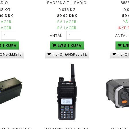
ADIO
BAOFENG T-1 RADIO
888
58 KG
0,036 KG
0,
00 DKK
89,00 DKK
59,
LAGER
PÅ LAGER
PÅ
LAGER
PÅ LAGER
IKKE 
ANTAL
ANTAL
 I KURV
LÆG I KURV
LÆ
 ØNSKELISTE
TILFØJ ØNSKELISTE
TILFØ
ASIN RULLER TIL
BAOFENG RADIO BF-H6
ACETECH 