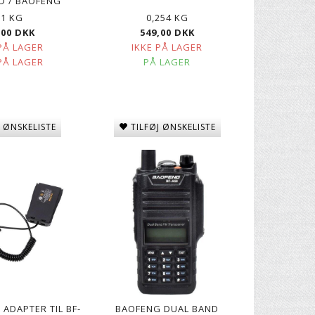
 / BAOFENG
,1 KG
0,254 KG
,00 DKK
549,00 DKK
PÅ LAGER
IKKE PÅ LAGER
PÅ LAGER
PÅ LAGER
SRH805
BAOFENG STANDARD
BAOFENG BF-888S RADI
J ØNSKELISTE
TILFØJ ØNSKELISTE
PROGRAMMERINGSKABEL
89,00 DKK
239,00 DKK
ADAPTER TIL BF-
BAOFENG DUAL BAND