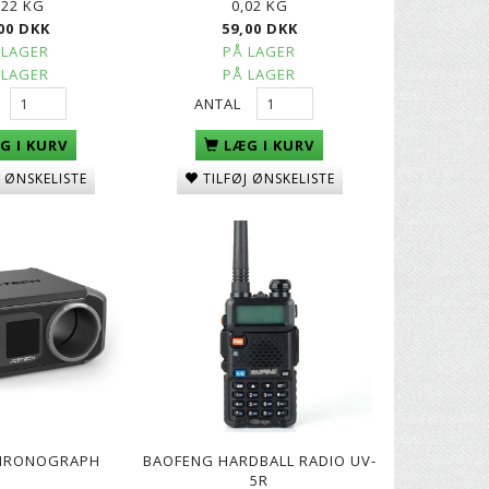
022 KG
0,02 KG
00 DKK
59,00 DKK
 LAGER
PÅ LAGER
 LAGER
PÅ LAGER
ANTAL
G I KURV
LÆG I KURV
J ØNSKELISTE
TILFØJ ØNSKELISTE
CHRONOGRAPH
BAOFENG HARDBALL RADIO UV-
5R