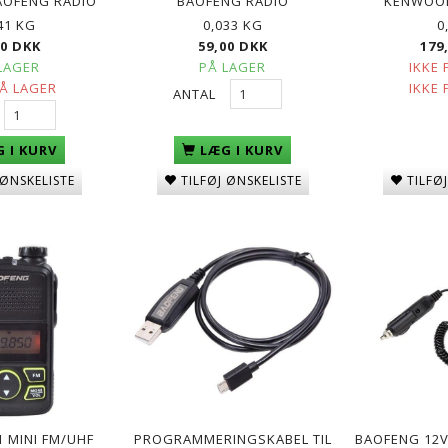
AOFENG RADIO
BAOFENG RADIO
KENWOOD
41 KG
0,033 KG
0
00 DKK
59,00 DKK
179
LAGER
PÅ LAGER
IKKE 
PÅ LAGER
IKKE 
ANTAL
LÆG I KURV
 I KURV
L BAOFENG
HEADSET TIL BAOFENG UV-5R
BAOFENG DUAL BAND 
TILFØJ ØNSKELISTE
TILFØ
 ØNSKELISTE
A-F
5CM ANTENNE
K
49,00 DKK
59,00 DKK
 MINI FM/UHF
PROGRAMMERINGSKABEL TIL
BAOFENG 12V 