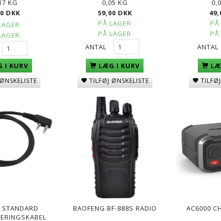
37 KG
0,05 KG
0,
00 DKK
59,00 DKK
49,
PÅ LAGER
PÅ
LAGER
PÅ LAGER
PÅ
LAGER
ANTAL
ANTAL
LÆG I KURV
LÆ
 I KURV
TILFØJ ØNSKELISTE
TILFØ
 ØNSKELISTE
 STANDARD
BAOFENG BF-888S RADIO
AC6000 
ERINGSKABEL