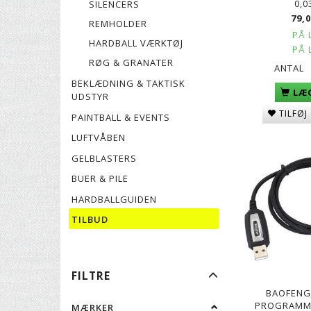
0,0
SILENCERS
79,
REMHOLDER
PÅ 
HARDBALL VÆRKTØJ
PÅ 
RØG & GRANATER
ANTAL
BEKLÆDNING & TAKTISK
LÆG
UDSTYR
TILFØJ
PAINTBALL & EVENTS
LUFTVÅBEN
GELBLASTERS
BUER & PILE
HARDBALLGUIDEN
TILBUD
SKIFTE
FILTRE
FILTER
BAOFENG
PROGRAMM
MÆRKER