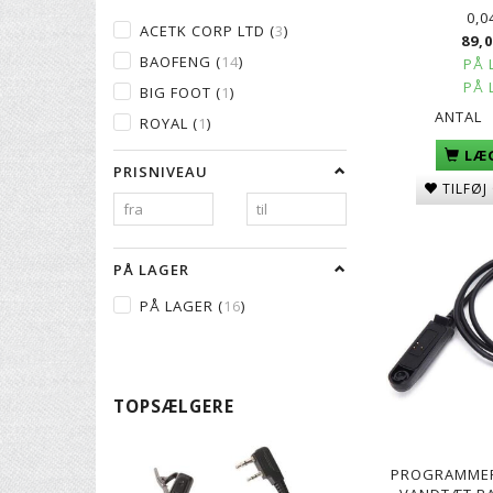
0,0
ACETK CORP LTD
(
3
)
89,
BAOFENG
(
14
)
PÅ 
PÅ 
BIG FOOT
(
1
)
ANTAL
ROYAL
(
1
)
LÆG
PRISNIVEAU
TILFØJ
PÅ LAGER
PÅ LAGER
(
16
)
TOPSÆLGERE
PROGRAMMER