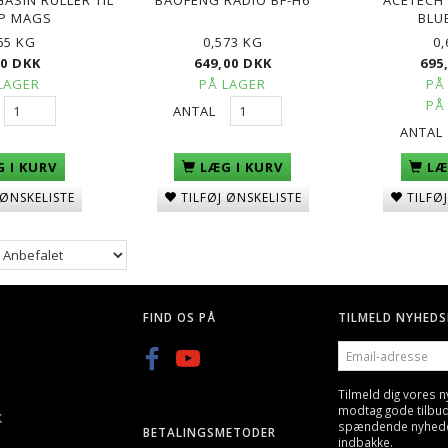
AP MAGS
BLU
65 KG
0,573 KG
0
00 DKK
649,00 DKK
695
LAGER
PÅ LAGER
PÅ
PÅ
ANTAL
ANTAL
 I KURV
LÆG I KURV
LÆ
 ØNSKELISTE
TILFØJ ØNSKELISTE
TILFØ
FIND OS PÅ
TILMELD NYHEDS
EMAIL-
ADRESSE
Tilmeld dig vores 
modtag gode tilbu
K
spændende nyheder 
BETALINGSMETODER
indbakke.