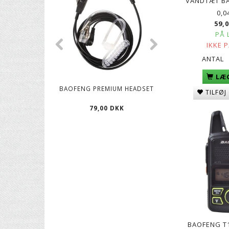
VANDTÆT B
0,0
59,
PÅ 
IKKE 
ANTAL
LÆG
BAOFENG PREMIUM HEADSET
LANG ANTENNE TI
TILFØJ
RADIO - SM
79,00 DKK
59,00 DK
BAOFENG T1