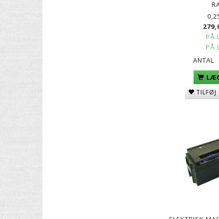
R
0,2
279,
PÅ 
PÅ 
ANTAL
LÆG
TILFØJ
ELEKTRISK MAG