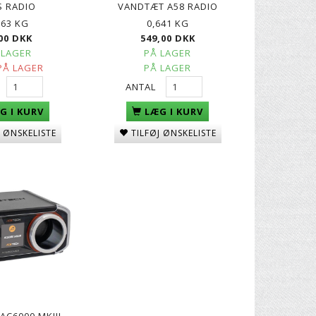
S RADIO
VANDTÆT A58 RADIO
063 KG
0,641 KG
00 DKK
549,00 DKK
 LAGER
PÅ LAGER
PÅ LAGER
PÅ LAGER
ANTAL
G I KURV
LÆG I KURV
J ØNSKELISTE
TILFØJ ØNSKELISTE
AC6000 MKIII