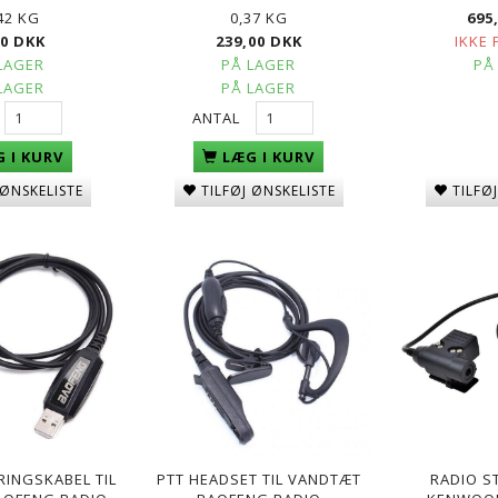
42 KG
0,37 KG
695
00 DKK
239,00 DKK
IKKE 
LAGER
PÅ LAGER
PÅ
LAGER
PÅ LAGER
ANTAL
 I KURV
LÆG I KURV
TILFØ
 ØNSKELISTE
TILFØJ ØNSKELISTE
INGSKABEL TIL
PTT HEADSET TIL VANDTÆT
RADIO ST