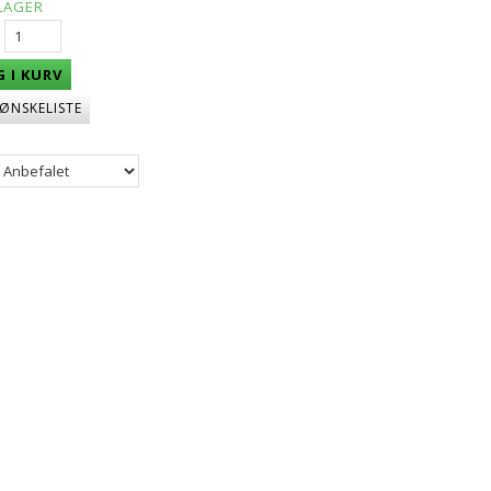
LAGER
 I KURV
 ØNSKELISTE