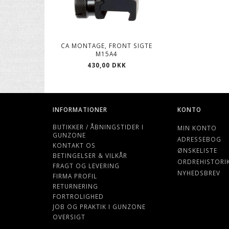
CA MONTAGE, FRONT SIGTE
M15A4
430,00 DKK
INFORMATIONER
KONTO
BUTIKKER / ÅBNINGSTIDER I
MIN KONTO
GUNZONE
ADRESSEBOG
KONTAKT OS
ØNSKELISTE
BETINGELSER & VILKÅR
ORDREHISTORI
FRAGT OG LEVERING
NYHEDSBREV
FIRMA PROFIL
RETURNERING
FORTROLIGHED
JOB OG PRAKTIK I GUNZONE
OVERSIGT