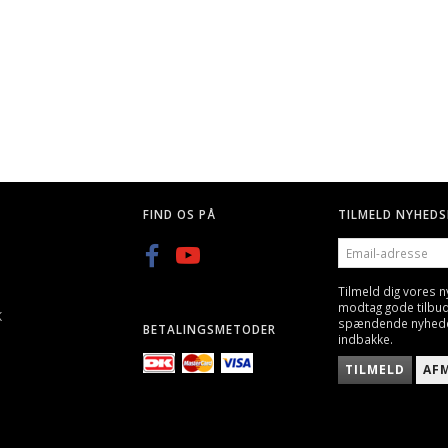
FIND OS PÅ
TILMELD NYHEDS
EMAIL-
ADRESSE
Tilmeld dig vores 
modtag gode tilbu
K
spændende nyheder 
BETALINGSMETODER
indbakke.
TILMELD
AF