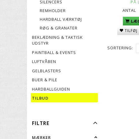
SILENCERS
PÅ 
ANTAL
REMHOLDER
HARDBALL VÆRKTØJ
LÆG
RØG & GRANATER
TILFØJ
BEKLÆDNING & TAKTISK
UDSTYR
SORTERING:
PAINTBALL & EVENTS
LUFTVÅBEN
GELBLASTERS
BUER & PILE
HARDBALLGUIDEN
TILBUD
SKIFTE
FILTRE
FILTER
MÆRKER