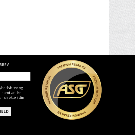
BREV
nyhedsbrev og
d samt andre
direkte i din
MELD