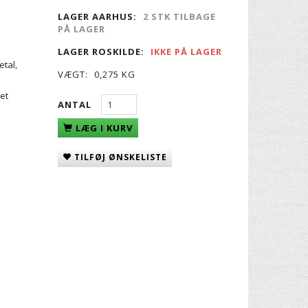
LAGER AARHUS:
2 STK TILBAGE
PÅ LAGER
LAGER ROSKILDE:
IKKE PÅ LAGER
etal,
VÆGT:
0,275 KG
et
ANTAL
LÆG I KURV
TILFØJ ØNSKELISTE