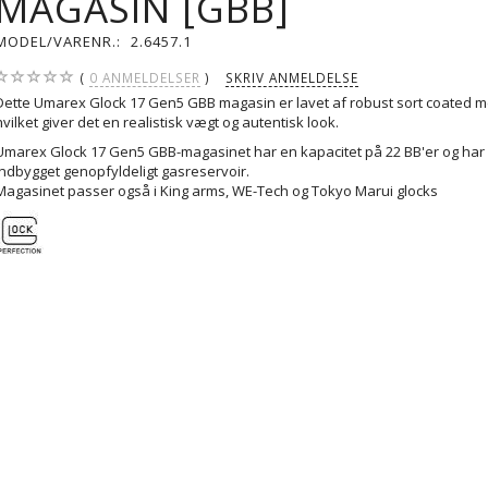
MAGASIN [GBB]
MODEL/VARENR.:
2.6457.1
0
ANMELDELSER
SKRIV ANMELDELSE
Dette Umarex Glock 17 Gen5 GBB magasin er lavet af robust sort coated m
hvilket giver det en realistisk vægt og autentisk look.
Umarex Glock 17 Gen5 GBB-magasinet har en kapacitet på 22 BB'er og har 
indbygget genopfyldeligt gasreservoir.
Magasinet passer også i King arms, WE-Tech og Tokyo Marui glocks