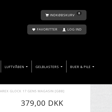
0
INDKØBSKURV
FAVORITTER
LOG IND
LUFTVÅBEN
GELBLASTERS
BUER & PILE
AREX GLOCK 17 GEN5 MAGASIN [GBB]
379,00 DKK