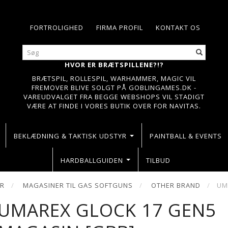
FORTROLIGHED
FIRMA PROFIL
KONTAKT OS
HVOR ER BRÆTSPILLENE?!?
BRÆTSPIL, ROLLESPIL, WARHAMMER, MAGIC VIL
FREMOVER BLIVE SOLGT PÅ GOBLINGAMES.DK -
VAREUDVALGET FRA BEGGE WEBSHOPS VIL STADIGT
VÆRE AT FINDE I VORES BUTIK OVER FOR NAVITAS.
BEKLÆDNING & TAKTISK UDSTYR
PAINTBALL & EVENTS
HARDBALLGUIDEN
TILBUD
ER
MAGASINER TIL GAS SOFTGUNS
OTHER BRAND
UM
UMAREX GLOCK 17 GEN5