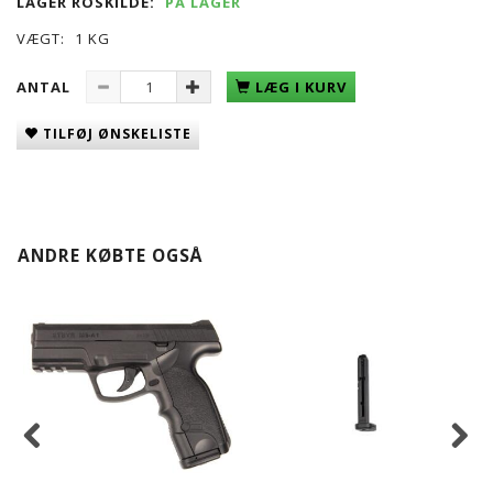
LAGER ROSKILDE:
PÅ LAGER
VÆGT:
1 KG
ANTAL
LÆG I KURV
TILFØJ ØNSKELISTE
ANDRE KØBTE OGSÅ