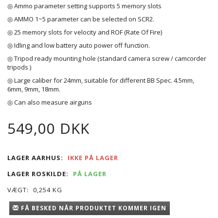
◎ Ammo parameter setting supports 5 memory slots
◎ AMMO 1~5 parameter can be selected on SCR2.
◎ 25 memory slots for velocity and ROF (Rate Of Fire)
◎ Idling and low battery auto power off function.
◎ Tripod ready mounting hole (standard camera screw / camcorder
tripods )
◎ Large caliber for 24mm, suitable for different BB Spec. 4.5mm,
6mm, 9mm, 18mm.
◎ Can also measure airguns
549,00 DKK
LAGER AARHUS:
IKKE PÅ LAGER
LAGER ROSKILDE:
PÅ LAGER
VÆGT:
0,254 KG
FÅ BESKED NÅR PRODUKTET KOMMER IGEN