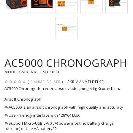
AC5000 CHRONOGRAPH
MODEL/VARENR.:
PAC5000
0
ANMELDELSER
SKRIV ANMELDELSE
AC5000 Chronografen er en absolt vinder, meget lig Xcortech'en.
Airsoft Chronograph
◎ AC5000 is an airsoft chronograph with high quality and accuracy
◎ User-friendly interface with 128*64 LCD.
◎ Support Micro-USB(5V/0.5A) power input(no battery charge
function) or Use AA battery*2