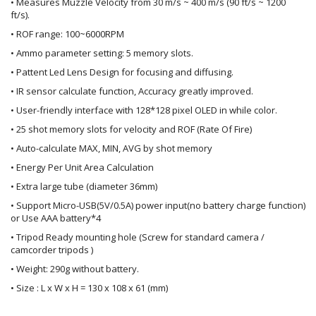
• Measures Muzzle Velocity from 30 m/s ~ 400 m/s (90 ft/s ~ 1200
ft/s).
• ROF range: 100~6000RPM
• Ammo parameter setting: 5 memory slots.
• Pattent Led Lens Design for focusing and diffusing.
• IR sensor calculate function, Accuracy greatly improved.
• User-friendly interface with 128*128 pixel OLED in while color.
• 25 shot memory slots for velocity and ROF (Rate Of Fire)
• Auto-calculate MAX, MIN, AVG by shot memory
• Energy Per Unit Area Calculation
• Extra large tube (diameter 36mm)
• Support Micro-USB(5V/0.5A) power input(no battery charge function)
or Use AAA battery*4
• Tripod Ready mounting hole (Screw for standard camera /
camcorder tripods )
• Weight: 290g without battery.
• Size : L x W x H = 130 x 108 x 61 (mm)