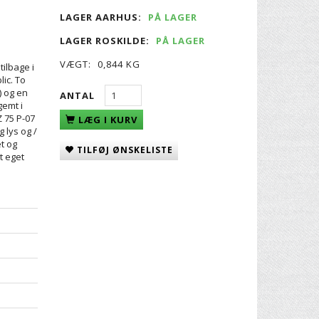
LAGER AARHUS:
PÅ LAGER
LAGER ROSKILDE:
PÅ LAGER
VÆGT:
0,844 KG
ilbage i
ic. To
) og en
ANTAL
gemt i
Z 75 P-07
LÆG I KURV
g lys og /
et og
TILFØJ ØNSKELISTE
t eget