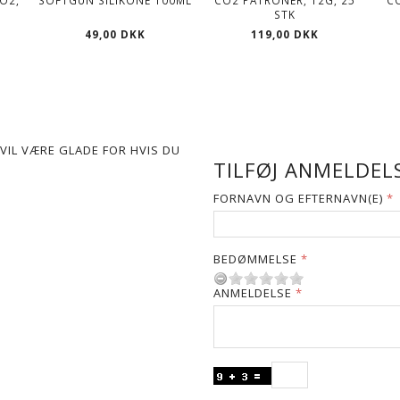
O2,
SOFTGUN SILIKONE 100ML
CO2 PATRONER, 12G, 25
C
STK
49,00 DKK
119,00 DKK
VIL VÆRE GLADE FOR HVIS DU
TILFØJ ANMELDELS
FORNAVN OG EFTERNAVN(E)
BEDØMMELSE
ANMELDELSE