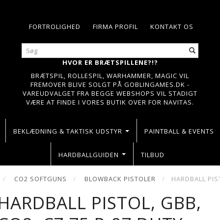
FORTROLIGHED
FIRMA PROFIL
KONTAKT OS
HVOR ER BRÆTSPILLENE?!?
BRÆTSPIL, ROLLESPIL, WARHAMMER, MAGIC VIL
FREMOVER BLIVE SOLGT PÅ GOBLINGAMES.DK -
VAREUDVALGET FRA BEGGE WEBSHOPS VIL STADIGT
VÆRE AT FINDE I VORES BUTIK OVER FOR NAVITAS.
BEKLÆDNING & TAKTISK UDSTYR
PAINTBALL & EVENTS
HARDBALLGUIDEN
TILBUD
CO2 SOFTGUNS
BLOWBACK PISTOLER
HARDBALL PIST
HARDBALL PISTOL, GBB,