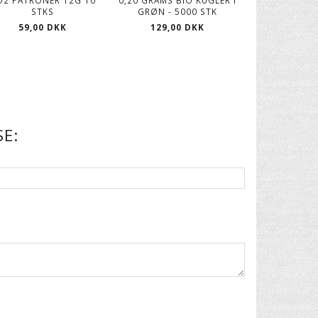
O2 PATRONER 12G 10
0,20 GRAMS BIO KUGLER I
0.20 GRAMS KU
STKS
GRØN - 5000 STK
5000 
59,00 DKK
129,00 DKK
99,00
E: