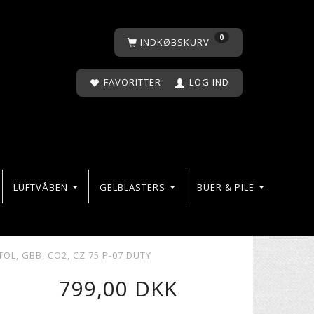
0
INDKØBSKURV
FAVORITTER
LOG IND
LUFTVÅBEN
GELBLASTERS
BUER & PILE
OL, GBB, CO2, CZ 75 P-07 DUTY
799,00 DKK