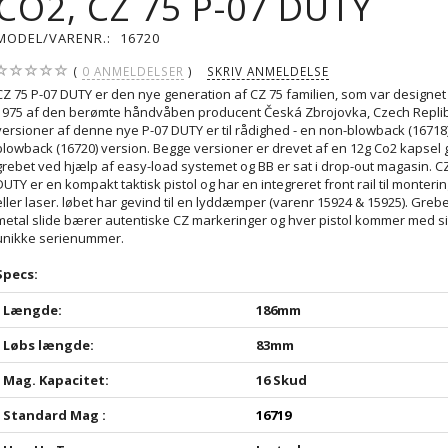
CO2, CZ 75 P-07 DUTY
MODEL/VARENR.:
16720
0
ANMELDELSER
SKRIV ANMELDELSE
CZ 75 P-07 DUTY er den nye generation af CZ 75 familien, som var designet t
1975 af den berømte håndvåben producent Česká Zbrojovka, Czech Replibl
versioner af denne nye P-07 DUTY er til rådighed - en non-blowback (16718
blowback (16720) version. Begge versioner er drevet af en 12g Co2 kapsel 
grebet ved hjælp af easy-load systemet og BB er sat i drop-out magasin. C
DUTY er en kompakt taktisk pistol og har en integreret front rail til monterin
eller laser. løbet har gevind til en lyddæmper (varenr 15924 & 15925). Greb
metal slide bærer autentiske CZ markeringer og hver pistol kommer med si
unikke serienummer.
Specs:
Længde:
186mm
Løbs længde:
83mm
Mag. Kapacitet:
16 Skud
Standard Mag :
16719