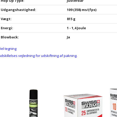
Hop Up Type:
Justerbar
Udgangshastighed:
109 (358) ms/(fps)
Vægt:
815 g
Energi:
1 - 1,4 Joule
Blowback:
Ja
Del tegning
Adskillelses vejledning for udskiftning af pakning.