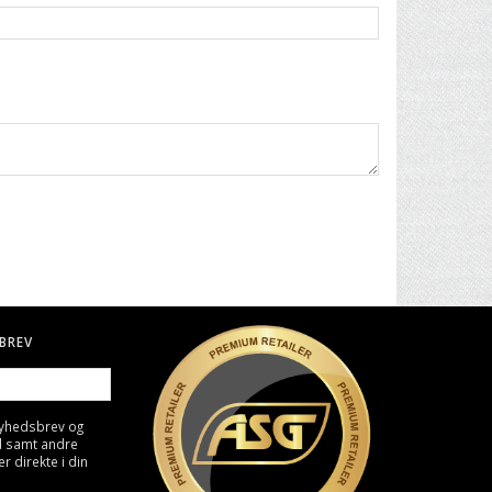
BREV
nyhedsbrev og
d samt andre
direkte i din