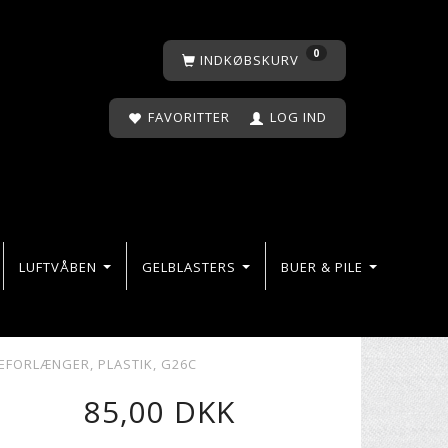
0
INDKØBSKURV
FAVORITTER
LOG IND
LUFTVÅBEN
GELBLASTERS
BUER & PILE
EFORLÆNGER, PLASTIK, G26C
85,00 DKK