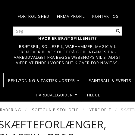
FORTROLIGHED
FIRMA PROFIL
KONTAKT OS
HVOR ER BRÆTSPILLENE?!?
BRÆTSPIL, ROLLESPIL, WARHAMMER, MAGIC VIL
FREMOVER BLIVE SOLGT PÅ GOBLINGAMES.DK -
VAREUDVALGET FRA BEGGE WEBSHOPS VIL STADIGT
VÆRE AT FINDE I VORES BUTIK OVER FOR NAVITAS.
BEKLÆDNING & TAKTISK UDSTYR
PAINTBALL & EVENTS
HARDBALLGUIDEN
TILBUD
GRADERING
SOFTGUN PISTOL DELE
YDRE DELE
SKÆFT
SKÆFTEFORLÆNGER,