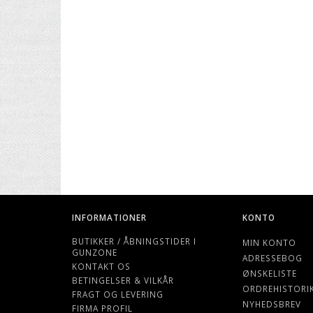
INFORMATIONER
KONTO
BUTIKKER / ÅBNINGSTIDER I
MIN KONTO
GUNZONE
ADRESSEBOG
KONTAKT OS
ØNSKELISTE
BETINGELSER & VILKÅR
ORDREHISTORI
FRAGT OG LEVERING
NYHEDSBREV
FIRMA PROFIL