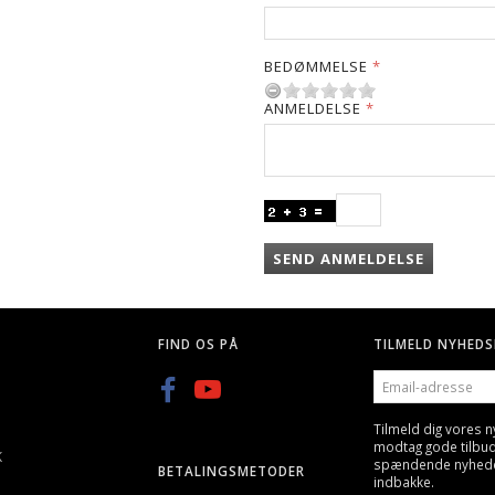
BEDØMMELSE
ANMELDELSE
SEND ANMELDELSE
FIND OS PÅ
TILMELD NYHEDS
EMAIL-
ADRESSE
Tilmeld dig vores 
modtag gode tilbu
K
spændende nyheder 
BETALINGSMETODER
indbakke.