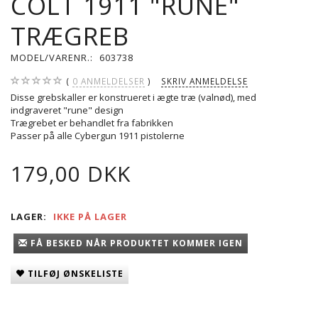
COLT 1911 "RUNE"
TRÆGREB
MODEL/VARENR.:
603738
0
ANMELDELSER
SKRIV ANMELDELSE
Disse grebskaller er konstrueret i ægte træ (valnød), med
indgraveret "rune" design
Trægrebet er behandlet fra fabrikken
Passer på alle Cybergun 1911 pistolerne
179,00 DKK
LAGER:
IKKE PÅ LAGER
FÅ BESKED NÅR PRODUKTET KOMMER IGEN
TILFØJ ØNSKELISTE