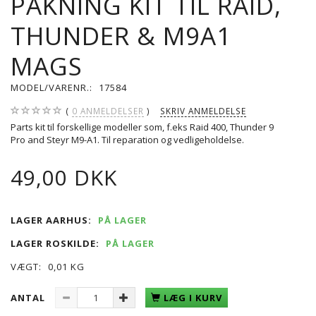
PAKNING KIT TIL RAID,
THUNDER & M9A1
MAGS
MODEL/VARENR.:
17584
0
ANMELDELSER
SKRIV ANMELDELSE
Parts kit til forskellige modeller som, f.eks Raid 400, Thunder 9
Pro and Steyr M9-A1. Til reparation og vedligeholdelse.
49,00 DKK
LAGER AARHUS:
PÅ LAGER
LAGER ROSKILDE:
PÅ LAGER
VÆGT:
0,01 KG
ANTAL
LÆG I KURV