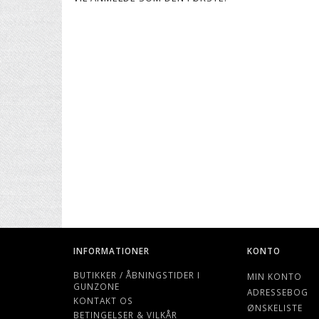
INFORMATIONER
KONTO
BUTIKKER / ÅBNINGSTIDER I
MIN KONTO
GUNZONE
ADRESSEBOG
KONTAKT OS
ØNSKELISTE
BETINGELSER & VILKÅR