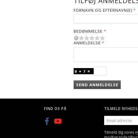
TILFØJ ANMELDELS
FORNAVN OG EFTERNAVN(E)
BEDØMMELSE
ANMELDELSE
SEND ANMELDELSE
FIND OS PÅ
TILMELD NYHEDS
EMAIL-
ADRESSE
Tilmeld dig vores 
modtag gode tilbu