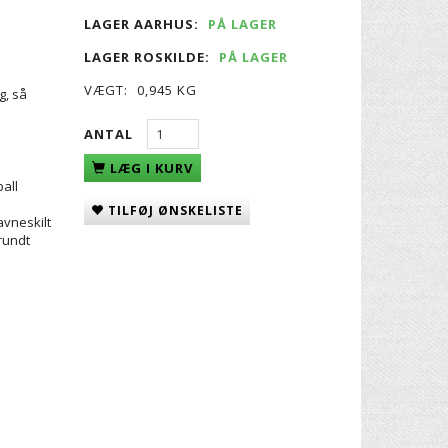
LAGER AARHUS:
PÅ LAGER
LAGER ROSKILDE:
PÅ LAGER
VÆGT:
0,945 KG
g, så
ANTAL
LÆG I KURV
all
TILFØJ ØNSKELISTE
avneskilt
rundt