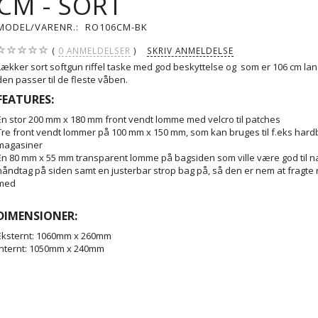
CM - SORT
MODEL/VARENR.:
RO106CM-BK
0
ANMELDELSER
SKRIV ANMELDELSE
Lækker sort softgun riffel taske med god beskyttelse og som er 106 cm lan
den passer til de fleste våben.
FEATURES:
En stor 200 mm x 180 mm front vendt lomme med velcro til patches
Tre front vendt lommer på 100 mm x 150 mm, som kan bruges til f.eks hardb
magasiner
En 80 mm x 55 mm transparent lomme på bagsiden som ville være god til n
håndtag på siden samt en justerbar strop bag på, så den er nem at fragte 
med
DIMENSIONER:
Eksternt: 1060mm x 260mm
Internt: 1050mm x 240mm