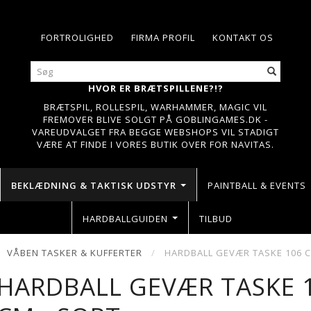
FORTROLIGHED
FIRMA PROFIL
KONTAKT OS
HVOR ER BRÆTSPILLENE?!?
BRÆTSPIL, ROLLESPIL, WARHAMMER, MAGIC VIL
FREMOVER BLIVE SOLGT PÅ GOBLINGAMES.DK -
VAREUDVALGET FRA BEGGE WEBSHOPS VIL STADIGT
VÆRE AT FINDE I VORES BUTIK OVER FOR NAVITAS.
BEKLÆDNING & TAKTISK UDSTYR
PAINTBALL & EVENTS
HARDBALLGUIDEN
TILBUD
VÅBEN TASKER & KUFFERTER
HARDBALL GEVÆR TASKE 106 C
HARDBALL GEVÆR TASKE 