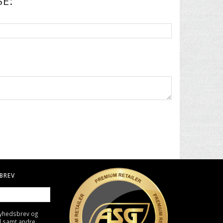
E:
BREV
nyhedsbrev og
d samt andre