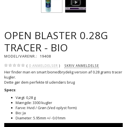
OPEN BLASTER 0.28G
TRACER - BIO
MODEL/VARENR.:
19408
0
ANMELDELSER
SKRIV ANMELDELSE
Her finder man en smart bionedbrydelig version af 0.28 grams tracer
kugler.
Dette gør dem perfekte til udendørs brug
Specs
:
Vægt: 0,28 g
Mængde: 3300 kugler
Farve: Hvid / Grøn (Ved oplyst form)
Bio: Ja
Diameter: 5.95mm +/- 0.01mm