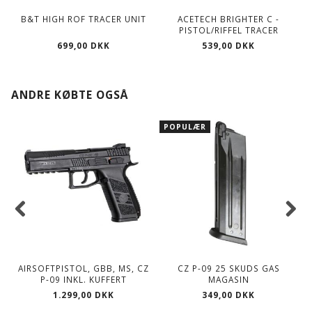
B&T HIGH ROF TRACER UNIT
ACETECH BRIGHTER C -
PISTOL/RIFFEL TRACER
699,00 DKK
539,00 DKK
ANDRE KØBTE OGSÅ
POPULÆR
AIRSOFTPISTOL, GBB, MS, CZ
CZ P-09 25 SKUDS GAS
P-09 INKL. KUFFERT
MAGASIN
1.299,00 DKK
349,00 DKK