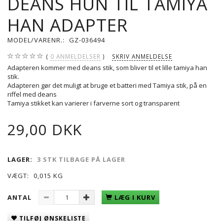
DEANS HUN TIL TAMIYA
HAN ADAPTER
MODEL/VARENR.:
GZ-036494
0
ANMELDELSER
SKRIV ANMELDELSE
Adapteren kommer med deans stik, som bliver til et lille tamiya han
stik.
Adapteren gør det muligt at bruge et batteri med Tamiya stik, på en
riffel med deans
Tamiya stikket kan varierer i farverne sort og transparent
29,00 DKK
LAGER:
3 STK TILBAGE PÅ LAGER
VÆGT:
0,015 KG
ANTAL
LÆG I KURV
TILFØJ ØNSKELISTE