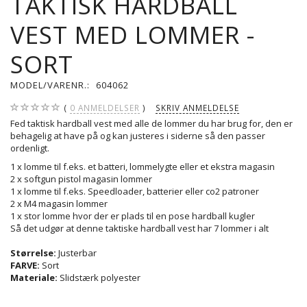
TAKTISK HARDBALL
VEST MED LOMMER -
SORT
MODEL/VARENR.:
604062
0
ANMELDELSER
SKRIV ANMELDELSE
Fed taktisk hardball vest med alle de lommer du har brug for, den er
behagelig at have på og kan justeres i siderne så den passer
ordenligt.
1 x lomme til f.eks. et batteri, lommelygte eller et ekstra magasin
2 x softgun pistol magasin lommer
1 x lomme til f.eks. Speedloader, batterier eller co2 patroner
2 x M4 magasin lommer
1 x stor lomme hvor der er plads til en pose hardball kugler
Så det udgør at denne taktiske hardball vest har 7 lommer i alt
Størrelse:
Justerbar
FARV
E:
Sort
Materiale:
Slidstærk polyester