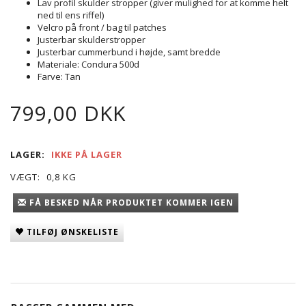
Lav profil skulder stropper (giver mulighed for at komme helt
ned til ens riffel)
Velcro på front / bag til patches
Justerbar skulderstropper
Justerbar cummerbund i højde, samt bredde
Materiale: Condura 500d
Farve: Tan
799,00 DKK
LAGER:
IKKE PÅ LAGER
VÆGT:
0,8 KG
FÅ BESKED NÅR PRODUKTET KOMMER IGEN
TILFØJ ØNSKELISTE