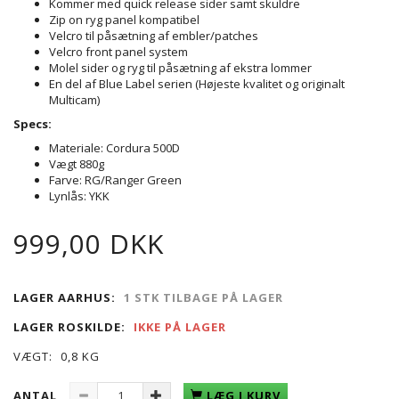
Kommer med quick release sider samt skuldre
Zip on ryg panel kompatibel
Velcro til påsætning af embler/patches
Velcro front panel system
Molel sider og ryg til påsætning af ekstra lommer
En del af Blue Label serien (Højeste kvalitet og originalt
Multicam)
Specs:
Materiale: Cordura 500D
Vægt 880g
Farve: RG/Ranger Green
Lynlås: YKK
999,00 DKK
LAGER AARHUS:
1 STK TILBAGE PÅ LAGER
LAGER ROSKILDE:
IKKE PÅ LAGER
VÆGT:
0,8 KG
ANTAL
LÆG I KURV