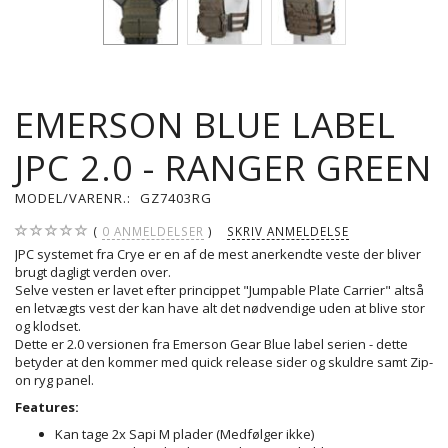
EMERSON BLUE LABEL
JPC 2.0 - RANGER GREEN
MODEL/VARENR.:
GZ7403RG
0
ANMELDELSER
SKRIV ANMELDELSE
JPC systemet fra Crye er en af de mest anerkendte veste der bliver
brugt dagligt verden over.
Selve vesten er lavet efter princippet "Jumpable Plate Carrier" altså
en letvægts vest der kan have alt det nødvendige uden at blive stor
og klodset.
Dette er 2.0 versionen fra Emerson Gear Blue label serien - dette
betyder at den kommer med quick release sider og skuldre samt Zip-
on ryg panel.
Features:
Kan tage 2x Sapi M plader (Medfølger ikke)