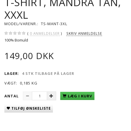
T-SHIRT, MANDRA TAN,
XXXL
MODEL/VARENR.:
TS-MANT-3XL
0
ANMELDELSER
SKRIV ANMELDELSE
100% Bomuld
149,00 DKK
LAGER:
4 STK TILBAGE PÅ LAGER
VÆGT:
0,185 KG
ANTAL
LÆG I KURV
TILFØJ ØNSKELISTE