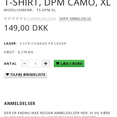
T-SHIRT, DPM CAMO, XL
MODEL/VARENR.:
TS-DPM-XL
0
ANMELDELSER
SKRIV ANMELDELSE
149,00 DKK
LAGER:
3 STK TILBAGE PÅ LAGER
VÆGT:
0,176 KG
ANTAL
LÆG I KURV
TILFØJ ØNSKELISTE
ANMELDELSER
DER ER ENDNU IKKE NOGEN ANMELDELSER HER. VI VIL VÆRE