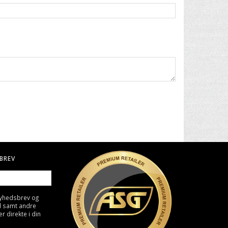
BREV
nyhedsbrev og
d samt andre
direkte i din