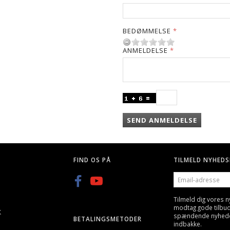
BEDØMMELSE
ANMELDELSE
SEND ANMELDELSE
FIND OS PÅ
TILMELD NYHEDS
EMAIL-
ADRESSE
Tilmeld dig vores 
modtag gode tilbu
K
spændende nyheder 
BETALINGSMETODER
indbakke.