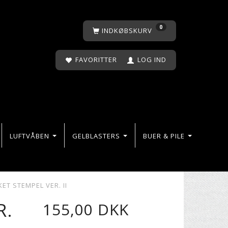
0
INDKØBSKURV
FAVORITTER
LOG IND
LUFTVÅBEN
GELBLASTERS
BUER & PILE
ET STEMPEL VER. II
R.
155,00 DKK