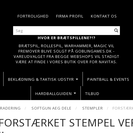
FORTROLIGHED
FIRMA PROFIL
KONTAKT OS
HVOR ER BRÆTSPILLENE?!?
BRÆTSPIL, ROLLESPIL, WARHAMMER, MAGIC VIL
FREMOVER BLIVE SOLGT PÅ GOBLINGAMES.DK -
VAREUDVALGET FRA BEGGE WEBSHOPS VIL STADIGT
VÆRE AT FINDE I VORES BUTIK OVER FOR NAVITAS.
BEKLÆDNING & TAKTISK UDSTYR
PAINTBALL & EVENTS
HARDBALLGUIDEN
TILBUD
GRADERING
SOFTGUN AEG DELE
STEMPLER
FORSTÆRK
FORSTÆRKET STEMPEL VE