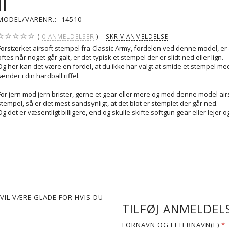
II
MODEL/VARENR.:
14510
0
ANMELDELSER
SKRIV ANMELDELSE
Forstærket airsoft stempel fra Classic Army, fordelen ved denne model, er
oftes når noget går galt, er det typisk et stempel der er slidt ned eller lign.
Og her kan det være en fordel, at du ikke har valgt at smide et stempel me
tænder i din hardball riffel.
For jern mod jern brister, gerne et gear eller mere og med denne model air
stempel, så er det mest sandsynligt, at det blot er stemplet der går ned.
Og det er væsentligt billigere, end og skulle skifte softgun gear eller lejer o
VIL VÆRE GLADE FOR HVIS DU
TILFØJ ANMELDELS
FORNAVN OG EFTERNAVN(E)