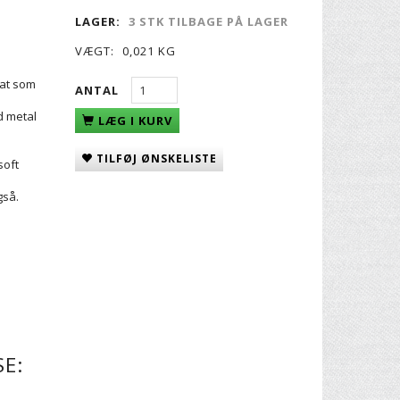
LAGER:
3 STK TILBAGE PÅ LAGER
VÆGT:
0,021 KG
 at som
ANTAL
d metal
LÆG I KURV
TILFØJ ØNSKELISTE
soft
gså.
E: