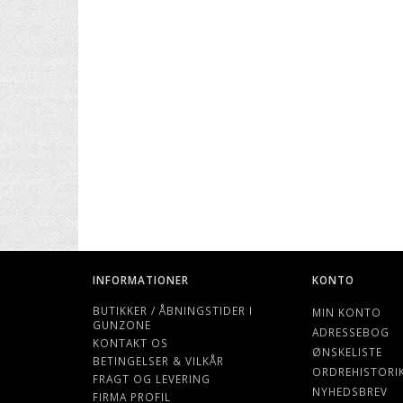
INFORMATIONER
KONTO
BUTIKKER / ÅBNINGSTIDER I
MIN KONTO
GUNZONE
ADRESSEBOG
KONTAKT OS
ØNSKELISTE
BETINGELSER & VILKÅR
ORDREHISTORI
FRAGT OG LEVERING
NYHEDSBREV
FIRMA PROFIL