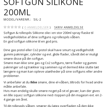
SOFTGUN SILIKONE
200ML
MODEL/VARENR.:
SIL-2
0
ANMELDELSER
SKRIV ANMELDELSE
Softgun & rollespils Silikone olie i en stor 200ml spray flaske til
vedligeholdelse af dine softguns og rollespils våben.
En god softgun silikone til en god pris.
Dine gas pistol eller Co2 pistol skal have smurt og vedligeholdt
gummi pakninger, cylinder og evt. glide flader, såvidt det er muligt
smøre disse på din softgun.
Smøre man ikke sine gas og Co2 softguns, tørre flader og gummi
pakninger ud og trækker sig sammen og vil dermed ikke slutte tæt
længere og man kan opleve utætheder på sine softguns eller andre
problemer.
Vi anbefaler at du
Ikke
smøre, dine el-våben, tiltrods for hvad andre
måtte anbefale.
Hvis man endelig skulle smøre noget på sit el gevær, kan der gives
en lille squez softgun silikone ned i toppen på din magasin evt. en 2-
4 gange om året.
Til dit rollespils våben, smører du latex overfladen så den ikke