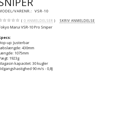
SNIPER
MODEL/VARENR.:
VSR-10
0
ANMELDELSER
SKRIV ANMELDELSE
Tokyo Marui VSR-10 Pro Sniper
Specs:
Hop-up: Justerbar
Løbslængde: 430mm
Længde: 1075mm
Vægt: 1923g
Magasin kapacitet: 30 kugler
Udgangshastighed 90 m/s - 0,8J