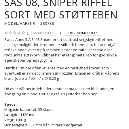
SAS 08, SNIPER RIFFEL
SORT MED STØTTEBEN
MODEL/VARENR.:
280738
0
ANMELDELSER
SKRIV ANMELDELSE
Swiss Arms S.A.S. 08 Sniper er en kraftfuld snigskytteriffel med
alsidige muligheder. Kroppen er stilfuldt farvet mat for at undgå
refleksioner. Øverst på rammen er der en rail til et scope eller
rødpunkts sigtekorn. Våbnet har et langt metal løb for god skyde
egenskaber og nøjagtig hits.
Hardball sniper riflen leveres med en hastighed limiter, som
eventuelt er skruet til enden af nozzlen. Limiteren dråber våbnets
kraft i Joule til 100 m / s @ 0,20 g.
Ud over våbnet indeholder sættet et magasin, en bb loader, en
slynge og en bipod. Der er også en justerbar hop hop.
Specs:
Magasin kapacitet: 35 skuds
Længde: 1120 mm
Vægt: 3100 g
Udhastighed: 137 m/s når limiteren er fjernet