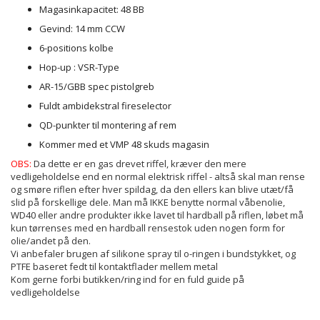
Magasinkapacitet: 48 BB
Gevind: 14 mm CCW
6-positions kolbe
Hop-up : VSR-Type
AR-15/GBB spec pistolgreb
Fuldt ambidekstral fireselector
QD-punkter til montering af rem
Kommer med et VMP 48 skuds magasin
OBS:
Da dette er en gas drevet riffel, kræver den mere
vedligeholdelse end en normal elektrisk riffel - altså skal man rense
og smøre riflen efter hver spildag, da den ellers kan blive utæt/få
slid på forskellige dele. Man må IKKE benytte normal våbenolie,
WD40 eller andre produkter ikke lavet til hardball på riflen, løbet må
kun tørrenses med en hardball rensestok uden nogen form for
olie/andet på den.
Vi anbefaler brugen af silikone spray til o-ringen i bundstykket, og
PTFE baseret fedt til kontaktflader mellem metal
Kom gerne forbi butikken/ring ind for en fuld guide på
vedligeholdelse