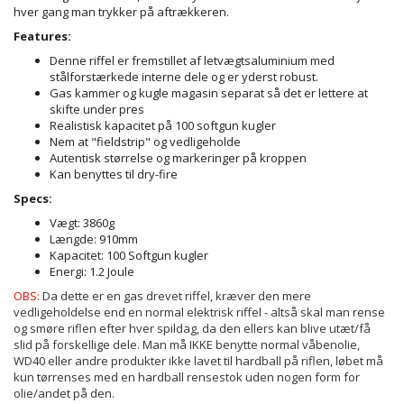
hver gang man trykker på aftrækkeren.
Features:
Denne riffel er fremstillet af letvægtsaluminium med
stålforstærkede interne dele og er yderst robust.
Gas kammer og kugle magasin separat så det er lettere at
skifte under pres
Realistisk kapacitet på 100 softgun kugler
Nem at "fieldstrip" og vedligeholde
Autentisk størrelse og markeringer på kroppen
Kan benyttes til dry-fire
Specs:
Vægt: 3860g
Længde: 910mm
Kapacitet: 100 Softgun kugler
Energi: 1.2 Joule
OBS:
Da dette er en gas drevet riffel, kræver den mere
vedligeholdelse end en normal elektrisk riffel - altså skal man rense
og smøre riflen efter hver spildag, da den ellers kan blive utæt/få
slid på forskellige dele. Man må IKKE benytte normal våbenolie,
WD40 eller andre produkter ikke lavet til hardball på riflen, løbet må
kun tørrenses med en hardball rensestok uden nogen form for
olie/andet på den.