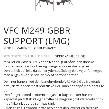
VFC M249 GBBR
SUPPORT (LMG)
MODEL/VARENR.:
GBBM249VFC
0
ANMELDELSER
SKRIV ANMELDELSE
M249 er en klassisk LMG der bliver brugt af både den danske
forsvar, amerikanske hær og mange andre militær styrker
Den er helt perfekt, da den er yderst pålidelig, ikke vejer for meget
men alligevel kan sende en sky af patroner afsted
Dominer banen med den banebrydende VFC M249 Gas Blowback
riffel, dette er den mest realistiske LMG man finder på markedet lige
pt
Den fungerer med et internt magasin til kuglerne der har en
kapacitet på 100 skud, og benytter så magasin (inkluderet) eller box
mag (Ikke inkluderet) som gas tank.
Riflen er gas Blowback, dette betyder at den leverer en følt rekyl