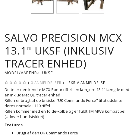
SALVO PRECISION MCX
13.1" UKSF (INKLUSIV
TRACER ENHED)
MODEL/VARENR.:
UKSF
0
ANMELDELSER
SKRIV ANMELDELSE
Dette er den kendte MCX Spear riffel i en længere 13.1" længde med
en inkluderet QD tracer enhed
Riflen er brugt af de britiske "UK Commando Force" til at udskifte
deres normale L119 riffel
Riflen kommer med en folde-kolbe og er fuldt TM MWS kompatibel
(Udover bundstykket)
Features
Brugt af den UK Commando Force