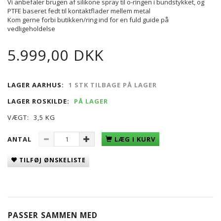
Vi anbefaler brugen af silikone spray til o-ringen i bundstykket, og
PTFE baseret fedt til kontaktflader mellem metal
Kom gerne forbi butikken/ring ind for en fuld guide på
vedligeholdelse
5.999,00 DKK
LAGER AARHUS:
1 STK TILBAGE PÅ LAGER
LAGER ROSKILDE:
PÅ LAGER
VÆGT:
3,5 KG
ANTAL
LÆG I KURV
TILFØJ ØNSKELISTE
PASSER SAMMEN MED