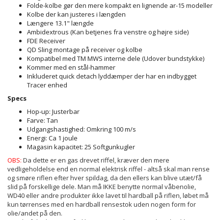
Folde-kolbe gør den mere kompakt en lignende ar-15 modeller
Kolbe der kan justeres i længden
Længere 13.1" længde
Ambidextrous (Kan betjenes fra venstre og højre side)
FDE Receiver
QD Sling montage på receiver og kolbe
Kompatibel med TM MWS interne dele (Udover bundstykke)
Kommer med en stål-hammer
Inkluderet quick detach lyddæmper der har en indbygget
Tracer enhed
Specs
Hop-up: Justerbar
Farve: Tan
Udgangshastighed: Omkring 100 m/s
Energi: Ca 1 joule
Magasin kapacitet: 25 Softgunkugler
OBS:
Da dette er en gas drevet riffel, kræver den mere
vedligeholdelse end en normal elektrisk riffel - altså skal man rense
og smøre riflen efter hver spildag, da den ellers kan blive utæt/få
slid på forskellige dele. Man må IKKE benytte normal våbenolie,
WD40 eller andre produkter ikke lavet til hardball på riflen, løbet må
kun tørrenses med en hardball rensestok uden nogen form for
olie/andet på den.