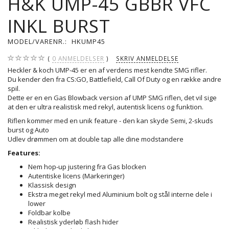
H&K UMP-45 GBBR VFC
INKL BURST
MODEL/VARENR.:
HKUMP45
0
ANMELDELSER
SKRIV ANMELDELSE
Heckler & koch UMP-45 er en af verdens mest kendte SMG rifler.
Du kender den fra CS:GO, Battlefield, Call Of Duty og en række andre
spil.
Dette er en en Gas Blowback version af UMP SMG riflen, det vil sige
at den er ultra realistisk med rekyl, autentisk licens og funktion.
Riflen kommer med en unik feature - den kan skyde Semi, 2-skuds
burst og Auto
Udlev drømmen om at double tap alle dine modstandere
Features:
Nem hop-up justering fra Gas blocken
Autentiske licens (Markeringer)
Klassisk design
Ekstra meget rekyl med Aluminium bolt og stål interne dele i
lower
Foldbar kolbe
Realistisk yderløb flash hider