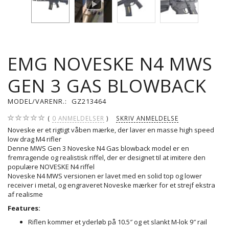
EMG NOVESKE N4 MWS
GEN 3 GAS BLOWBACK
MODEL/VARENR.:
GZ213464
0
ANMELDELSER
SKRIV ANMELDELSE
Noveske er et rigtigt våben mærke, der laver en masse high speed
low drag M4 rifler
Denne MWS Gen 3 Noveske N4 Gas blowback model er en
fremragende og realistisk riffel, der er designet til at imitere den
populære NOVESKE N4 riffel
Noveske N4 MWS versionen er lavet med en solid top og lower
receiver i metal, og engraveret Noveske mærker for et strejf ekstra
af realisme
Features:
Riflen kommer et yderløb på 10.5″ og et slankt M-lok 9″ rail