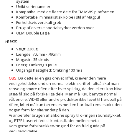
system
Unikt serienummer
Kompatibel med de fleste dele fra TM MWS platformen
Komfortabel minimalistisk kolbe i stil af Magpul
Forholdsvis vertikalt greb
Brugt af diverse specialstyrker verden over
OEM: Double Eagle
Specs:
Vægt:
2260g
Længde: 705mm - 790mm
Magasin: 35 skuds
Energi: Omkring 1 joule
Udgangs hastighed: Omkring 100 m/s
OBS:
Da dette er en gas drevet riffel, kræver den mere
vedligeholdelse end en normal elektrisk riffel - altså skal man
rense og smøre riflen efter hver spildag, da den ellers kan blive
utæt/få slid på forskellige dele. Man må IKKE benytte normal
våbenolie, WD40 eller andre produkter ikke lavet til hardball på
riflen, løbet må kun tørrenses med en hardball rensestok uden
nogen form for olie/andet på den.
Vi anbefaler brugen af silikone spray til o-ringen i bundstykket,
og PTFE baseret fedt til kontaktflader mellem metal
Kom gerne forbi butikken/ring ind for en fuld guide på
vedligeholdelse