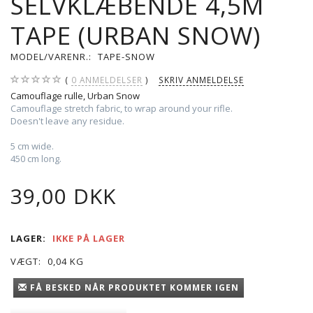
SELVKLÆBENDE 4,5M
TAPE (URBAN SNOW)
MODEL/VARENR.:
TAPE-SNOW
0
ANMELDELSER
SKRIV ANMELDELSE
Camouflage rulle, Urban Snow
Camouflage stretch fabric, to wrap around your rifle.
Doesn't leave any residue.
5 cm wide.
450 cm long.
39,00 DKK
LAGER:
IKKE PÅ LAGER
VÆGT:
0,04 KG
FÅ BESKED NÅR PRODUKTET KOMMER IGEN