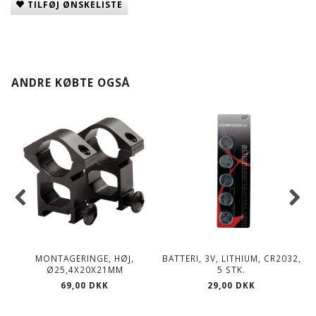
TILFØJ ØNSKELISTE
ANDRE KØBTE OGSÅ
MONTAGERINGE, HØJ,
BATTERI, 3V, LITHIUM, CR2032,
D
Ø25,4X20X21MM
5 STK.
69,00 DKK
29,00 DKK