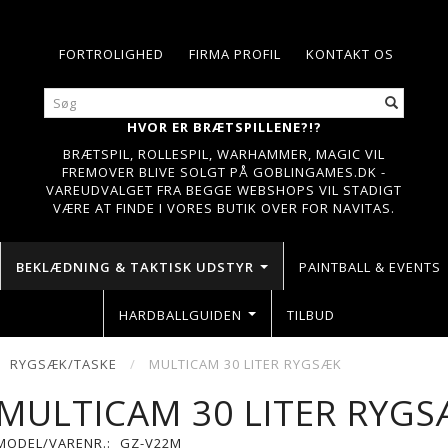
FORTROLIGHED
FIRMA PROFIL
KONTAKT OS
HVOR ER BRÆTSPILLENE?!?
BRÆTSPIL, ROLLESPIL, WARHAMMER, MAGIC VIL
FREMOVER BLIVE SOLGT PÅ GOBLINGAMES.DK -
VAREUDVALGET FRA BEGGE WEBSHOPS VIL STADIGT
VÆRE AT FINDE I VORES BUTIK OVER FOR NAVITAS.
BEKLÆDNING & TAKTISK UDSTYR
PAINTBALL & EVENTS
HARDBALLGUIDEN
TILBUD
RYGSÆK/TASKE
MULTICAM 30 LITER RYGSÆK
MULTICAM 30 LITER RYG
MODEL/VARENR.:
GZ-V22M