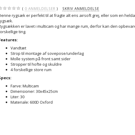
0
ANMELDELSER
SKRIV ANMELDELSE
Denne rygsæk er perfekt til at fragte alt ens airsoft grej, eller som en held
rygsæk.
Rygsækken er lavet i multicam og har mange rum, derfor kan den opbeva
forskellige ting.
Features:
Vandtæt
Strop til montage af sovepose/underlag
Molle system på front samt sider
Stropper til hofte og skuldre
4 forskellige store rum
Specs:
Farve: Multicam
Dimensioner: 30x45x25cm
Liter: 30
Materiale: 600D Oxford