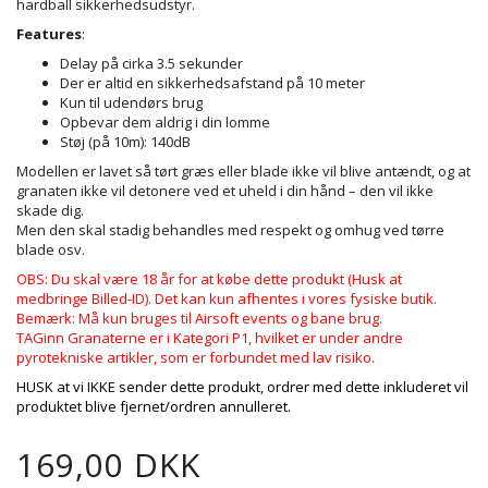
hardball sikkerhedsudstyr.
Features
:
Delay på cirka 3.5 sekunder
Der er altid en sikkerhedsafstand på 10 meter
Kun til udendørs brug
Opbevar dem aldrig i din lomme
Støj (på 10m): 140dB
Modellen er lavet så tørt græs eller blade ikke vil blive antændt, og at
granaten ikke vil detonere ved et uheld i din hånd – den vil ikke
skade dig.
Men den skal stadig behandles med respekt og omhug ved tørre
blade osv.
OBS: Du skal være 18 år for at købe dette produkt (Husk at
medbringe Billed-ID). Det kan kun afhentes i vores fysiske butik.
Bemærk: Må kun bruges til Airsoft events og bane brug.
TAGinn Granaterne er i Kategori P1, hvilket er under andre
pyrotekniske artikler, som er forbundet med lav risiko.
HUSK at vi IKKE sender dette produkt, ordrer med dette inkluderet vil
produktet blive fjernet/ordren annulleret.
169,00 DKK