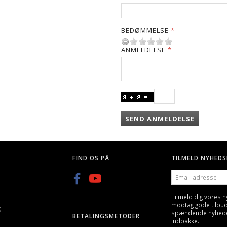
BEDØMMELSE
ANMELDELSE
SEND ANMELDELSE
FIND OS PÅ
TILMELD NYHEDS
EMAIL-
ADRESSE
Tilmeld dig vores 
modtag gode tilbu
K
spændende nyheder 
BETALINGSMETODER
indbakke.