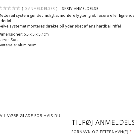
0
ANMELDELSER
SKRIV ANMELDELSE
Dette rail system gør det muligt at montere lygter, greb lasere eller lignen
yderløb.
Selve systemet monteres direkte på yderløbet af ens hardball riffel
Dimensioner: 6,5 x 5 x 5,1cm
Farve: Sort
Materiale: Aluminium
VIL VÆRE GLADE FOR HVIS DU
TILFØJ ANMELDELS
FORNAVN OG EFTERNAVN(E)