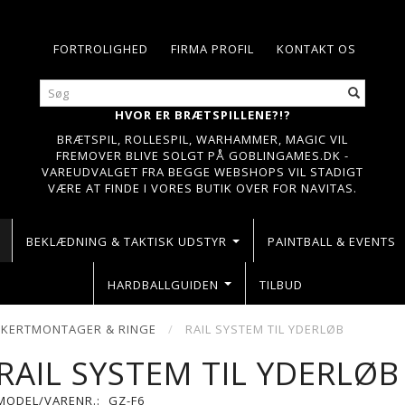
FORTROLIGHED
FIRMA PROFIL
KONTAKT OS
HVOR ER BRÆTSPILLENE?!?
BRÆTSPIL, ROLLESPIL, WARHAMMER, MAGIC VIL
FREMOVER BLIVE SOLGT PÅ GOBLINGAMES.DK -
VAREUDVALGET FRA BEGGE WEBSHOPS VIL STADIGT
VÆRE AT FINDE I VORES BUTIK OVER FOR NAVITAS.
BEKLÆDNING & TAKTISK UDSTYR
PAINTBALL & EVENTS
HARDBALLGUIDEN
TILBUD
IKKERTMONTAGER & RINGE
RAIL SYSTEM TIL YDERLØB
RAIL SYSTEM TIL YDERLØB
MODEL/VARENR.:
GZ-F6