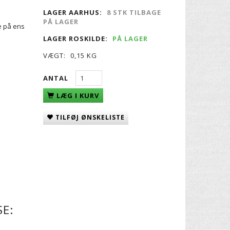
LAGER AARHUS:
8 STK TILBAGE
PÅ LAGER
de på ens
LAGER ROSKILDE:
PÅ LAGER
VÆGT:
0,15 KG
ANTAL
LÆG I KURV
TILFØJ ØNSKELISTE
E: