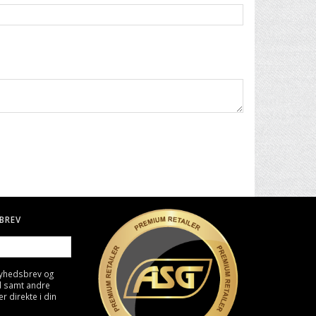
BREV
nyhedsbrev og
d samt andre
direkte i din