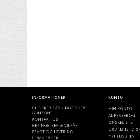
INFORMATIONER
KONTO
BUTIKKER / ÅBNINGSTIDER I
MIN KONTO
GUNZONE
ADRESSEBOG
KONTAKT OS
ØNSKELISTE
BETINGELSER & VILKÅR
ORDREHISTORI
FRAGT OG LEVERING
NYHEDSBREV
FIRMA PROFIL