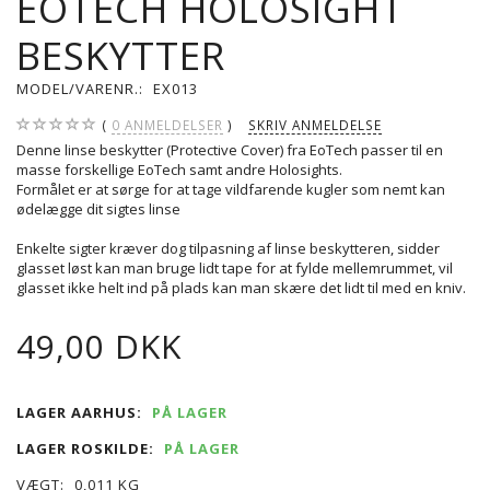
EOTECH HOLOSIGHT
BESKYTTER
MODEL/VARENR.:
EX013
0
ANMELDELSER
SKRIV ANMELDELSE
Denne linse beskytter (Protective Cover) fra EoTech passer til en
masse forskellige EoTech samt andre Holosights.
Formålet er at sørge for at tage vildfarende kugler som nemt kan
ødelægge dit sigtes linse
Enkelte sigter kræver dog tilpasning af linse beskytteren, sidder
glasset løst kan man bruge lidt tape for at fylde mellemrummet, vil
glasset ikke helt ind på plads kan man skære det lidt til med en kniv.
49,00 DKK
LAGER AARHUS:
PÅ LAGER
LAGER ROSKILDE:
PÅ LAGER
VÆGT:
0,011 KG