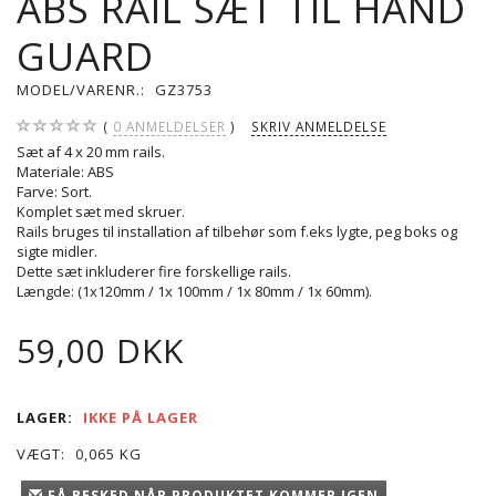
ABS RAIL SÆT TIL HAND
GUARD
MODEL/VARENR.:
GZ3753
0
ANMELDELSER
SKRIV ANMELDELSE
Sæt af 4 x 20 mm rails.
Materiale: ABS
Farve: Sort.
Komplet sæt med skruer.
Rails bruges til installation af tilbehør som f.eks lygte, peg boks og
sigte midler.
Dette sæt inkluderer fire forskellige rails.
Længde: (1x120mm / 1x 100mm / 1x 80mm / 1x 60mm).
59,00 DKK
LAGER:
IKKE PÅ LAGER
VÆGT:
0,065 KG
FÅ BESKED NÅR PRODUKTET KOMMER IGEN