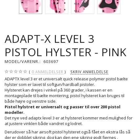
ADAPT-X LEVEL 3
PISTOL HYLSTER - PINK
MODEL/VARENR.:
603697
0
ANMELDELSER
SKRIV ANMELDELSE
ADAPTX level 3 er et universalt quick release polymer pistol bælte
hylster som er lavet til softgun/hardball pistoler.
Hylsteret kan drejes i vinkel på 360 grader, i kassen er en
montageplade til bælte montering, pistol hylsteret kan bruges til
både højre og venstre side.
Pistol hylstret er universalt og passer til over 200 pistol
modeller.
Det nye ved adaptx level 3 er at hylsteret kommer med mulighed for
at justere vinklen både vandret og lodret.
Derudover så har airsoft pistol hylsteret også fået en ekstra lås så
der er dobblet sikring, dog kan den ene sikring godt fjernes .