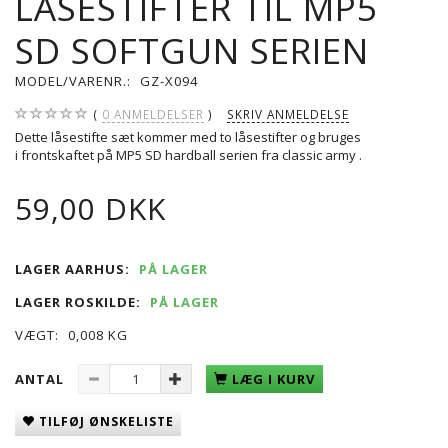
LÅSESTIFTER TIL MP5
SD SOFTGUN SERIEN
MODEL/VARENR.:
GZ-X094
0
ANMELDELSER
SKRIV ANMELDELSE
Dette låsestifte sæt kommer med to låsestifter og bruges
i frontskaftet på MP5 SD hardball serien fra classic army .
59,00 DKK
LAGER AARHUS:
PÅ LAGER
LAGER ROSKILDE:
PÅ LAGER
VÆGT:
0,008 KG
ANTAL
LÆG I KURV
TILFØJ ØNSKELISTE