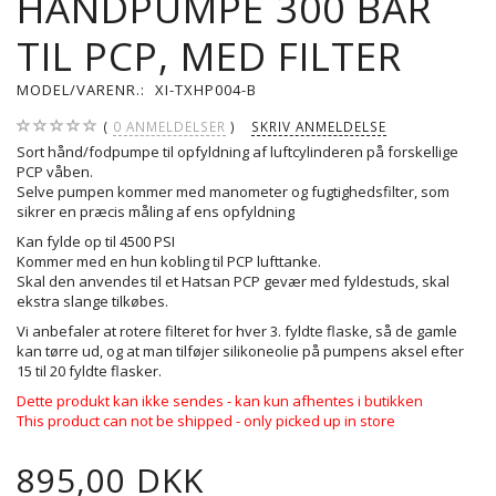
HÅNDPUMPE 300 BAR
TIL PCP, MED FILTER
MODEL/VARENR.:
XI-TXHP004-B
0
ANMELDELSER
SKRIV ANMELDELSE
Sort hånd/fodpumpe til opfyldning af luftcylinderen på forskellige
PCP våben.
Selve pumpen kommer med manometer og fugtighedsfilter, som
sikrer en præcis måling af ens opfyldning
Kan fylde op til 4500 PSI
Kommer med en hun kobling til PCP lufttanke.
Skal den anvendes til et Hatsan PCP gevær med fyldestuds, skal
ekstra slange tilkøbes.
Vi anbefaler at rotere filteret for hver 3. fyldte flaske, så de gamle
kan tørre ud, og at man tilføjer silikoneolie på pumpens aksel efter
15 til 20 fyldte flasker.
Dette produkt kan ikke sendes - kan kun afhentes i butikken
This product can not be shipped - only picked up in store
895,00 DKK