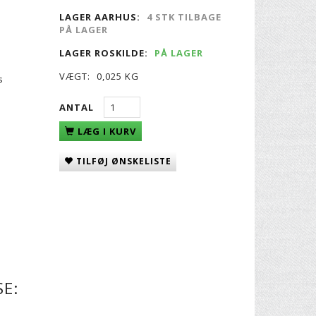
LAGER AARHUS:
4 STK TILBAGE
PÅ LAGER
LAGER ROSKILDE:
PÅ LAGER
VÆGT:
0,025 KG
s
ANTAL
LÆG I KURV
TILFØJ ØNSKELISTE
E: