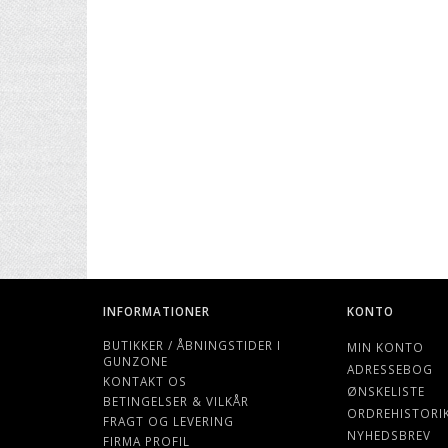
INFORMATIONER
KONTO
BUTIKKER / ÅBNINGSTIDER I
MIN KONTO
GUNZONE
ADRESSEBOG
KONTAKT OS
ØNSKELISTE
BETINGELSER & VILKÅR
ORDREHISTORI
FRAGT OG LEVERING
NYHEDSBREV
FIRMA PROFIL