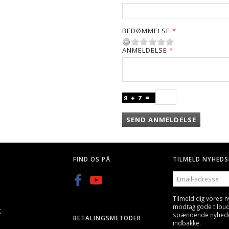
BEDØMMELSE
ANMELDELSE
SEND ANMELDELSE
FIND OS PÅ
TILMELD NYHEDS
EMAIL-
ADRESSE
Tilmeld dig vores 
modtag gode tilbu
K
spændende nyheder 
BETALINGSMETODER
indbakke.