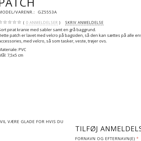
PATCH
MODEL/VARENR.:
GZ5553A
0
ANMELDELSER
SKRIV ANMELDELSE
Sort pirat kranie med sabler samt en grå baggrund.
Dette patch er lavet med velcro på bagsiden, så den kan sættes på alle en
accessories, med velcro, så som tasker, veste, trøjer ovs.
Materiale: PVC
Mål: 7,5x5 cm
VIL VÆRE GLADE FOR HVIS DU
TILFØJ ANMELDELS
FORNAVN OG EFTERNAVN(E)