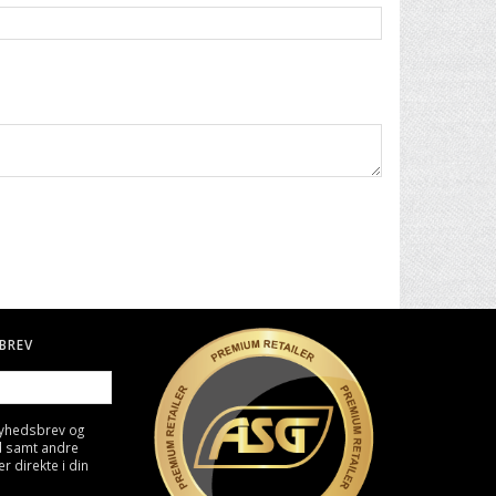
BREV
nyhedsbrev og
d samt andre
direkte i din