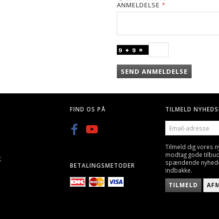
ANMELDELSE
SEND ANMELDELSE
FIND OS PÅ
TILMELD NYHEDS
EMAIL-
ADRESSE
Tilmeld dig vores 
modtag gode tilbu
K
spændende nyheder 
BETALINGSMETODER
indbakke.
TILMELD
AF