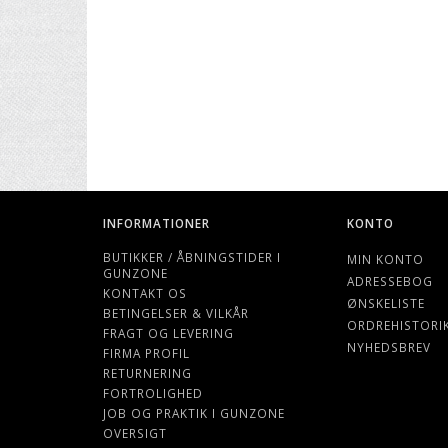
INFORMATIONER
KONTO
BUTIKKER / ÅBNINGSTIDER I
MIN KONTO
GUNZONE
ADRESSEBOG
KONTAKT OS
ØNSKELISTE
BETINGELSER & VILKÅR
ORDREHISTORI
FRAGT OG LEVERING
NYHEDSBREV
FIRMA PROFIL
RETURNERING
FORTROLIGHED
JOB OG PRAKTIK I GUNZONE
OVERSIGT