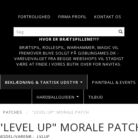
FORTROLIGHED
FIRMA PROFIL
KONTAKT OS
HVOR ER BRÆTSPILLENE?!?
BRÆTSPIL, ROLLESPIL, WARHAMMER, MAGIC VIL
FREMOVER BLIVE SOLGT PÅ GOBLINGAMES.DK -
VAREUDVALGET FRA BEGGE WEBSHOPS VIL STADIGT
VÆRE AT FINDE I VORES BUTIK OVER FOR NAVITAS.
BEKLÆDNING & TAKTISK UDSTYR
PAINTBALL & EVENTS
HARDBALLGUIDEN
TILBUD
PATCHES
"LEVEL UP" MORALE PATCH
"LEVEL UP" MORALE PATC
MODEL/VARENR.:
LVLUP