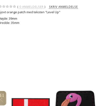
0
ANMELDELSER
SKRIV ANMELDELSE
Sjovt orange patch med teksten "Level Up"
Højde: 39mm
Bredde: 35mm