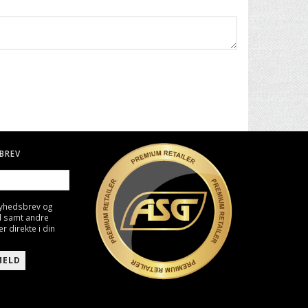
BREV
nyhedsbrev og
d samt andre
direkte i din
MELD