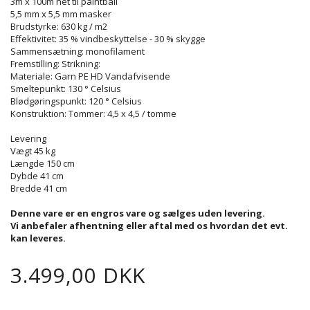
3m x 100m net til paintball
5,5 mm x 5,5 mm masker
Brudstyrke: 630 kg / m2
Effektivitet: 35 % vindbeskyttelse - 30 % skygge
Sammensætning: monofilament
Fremstilling: Strikning:
Materiale: Garn PE HD Vandafvisende
Smeltepunkt: 130 ° Celsius
Blødgøringspunkt: 120 ° Celsius
Konstruktion: Tommer: 4,5 x 4,5 / tomme
Levering
Vægt 45 kg
Længde 150 cm
Dybde 41 cm
Bredde 41 cm
Denne vare er en engros vare og sælges uden levering.
Vi anbefaler afhentning eller aftal med os hvordan det evt.
kan leveres.
3.499,00 DKK