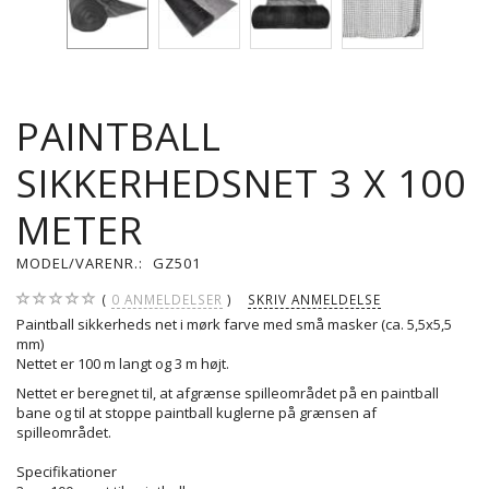
PAINTBALL
SIKKERHEDSNET 3 X 100
METER
MODEL/VARENR.:
GZ501
0
ANMELDELSER
SKRIV ANMELDELSE
Paintball sikkerheds net i mørk farve med små masker (ca. 5,5x5,5
mm)
Nettet er 100 m langt og 3 m højt.
Nettet er beregnet til, at afgrænse spilleområdet på en paintball
bane og til at stoppe paintball kuglerne på grænsen af
spilleområdet.
Specifikationer