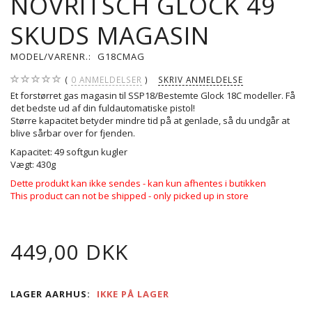
NOVRITSCH GLOCK 49
SKUDS MAGASIN
MODEL/VARENR.:
G18CMAG
0
ANMELDELSER
SKRIV ANMELDELSE
Et forstørret gas magasin til SSP18/Bestemte Glock 18C modeller. Få
det bedste ud af din fuldautomatiske pistol!
Større kapacitet betyder mindre tid på at genlade, så du undgår at
blive sårbar over for fjenden.
Kapacitet: 49 softgun kugler
Vægt: 430g
Dette produkt kan ikke sendes - kan kun afhentes i butikken
This product can not be shipped - only picked up in store
449,00 DKK
LAGER AARHUS:
IKKE PÅ LAGER