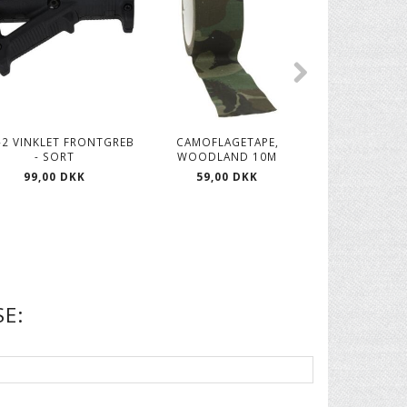
-2 VINKLET FRONTGREB
CAMOFLAGETAPE,
T-SHIRT MULT
- SORT
WOODLAND 10M
XX
99,00 DKK
59,00 DKK
149,00
E: