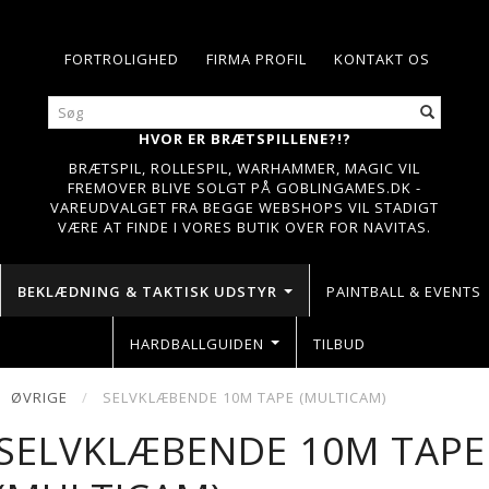
FORTROLIGHED
FIRMA PROFIL
KONTAKT OS
HVOR ER BRÆTSPILLENE?!?
BRÆTSPIL, ROLLESPIL, WARHAMMER, MAGIC VIL
FREMOVER BLIVE SOLGT PÅ GOBLINGAMES.DK -
VAREUDVALGET FRA BEGGE WEBSHOPS VIL STADIGT
VÆRE AT FINDE I VORES BUTIK OVER FOR NAVITAS.
BEKLÆDNING & TAKTISK UDSTYR
PAINTBALL & EVENTS
HARDBALLGUIDEN
TILBUD
ØVRIGE
SELVKLÆBENDE 10M TAPE (MULTICAM)
SELVKLÆBENDE 10M TAPE