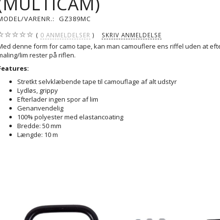
(MULTICAM)
MODEL/VARENR.:
GZ389MC
0
ANMELDELSER
SKRIV ANMELDELSE
Med denne form for camo tape, kan man camouflere ens riffel uden at eft
maling/lim rester på riflen.
Features:
Stretkt selvklæbende tape til camouflage af alt udstyr
Lydløs, grippy
Efterlader ingen spor af lim
Genanvendelig
100% polyester med elastancoating
Bredde: 50 mm
Længde: 10 m