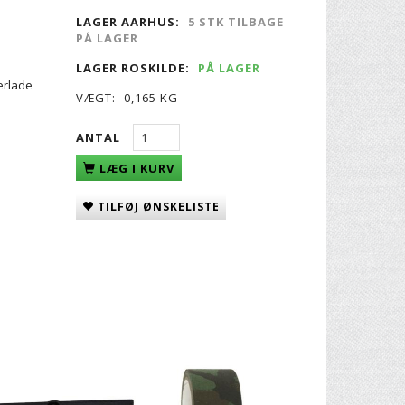
LAGER AARHUS:
5 STK TILBAGE
PÅ LAGER
LAGER ROSKILDE:
PÅ LAGER
erlade
VÆGT:
0,165 KG
ANTAL
LÆG I KURV
TILFØJ ØNSKELISTE