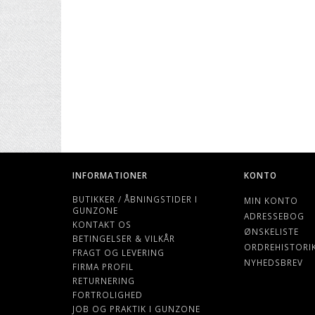
INFORMATIONER
KONTO
BUTIKKER / ÅBNINGSTIDER I
MIN KONTO
GUNZONE
ADRESSEBOG
KONTAKT OS
ØNSKELISTE
BETINGELSER & VILKÅR
ORDREHISTORI
FRAGT OG LEVERING
NYHEDSBREV
FIRMA PROFIL
RETURNERING
FORTROLIGHED
JOB OG PRAKTIK I GUNZONE