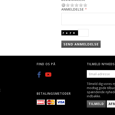
ANMELDELSE
SEND ANMELDELSE
FIND OS PÅ
TILMELD NYHEDS
EMAIL-
ADRESSE
Tilmeld dig vores 
modtag gode tilbu
K
spændende nyheder 
BETALINGSMETODER
indbakke.
TILMELD
AF