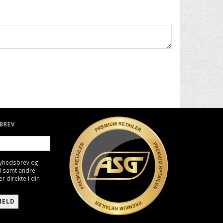
BREV
nyhedsbrev og
d samt andre
direkte i din
MELD