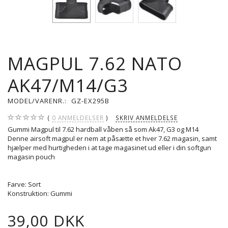
MAGPUL 7.62 NATO
AK47/M14/G3
MODEL/VARENR.:
GZ-EX295B
0
ANMELDELSER
SKRIV ANMELDELSE
Gummi Magpul til 7.62 hardball våben så som Ak47, G3 og M14
Denne airsoft magpul er nem at påsætte et hver 7.62 magasin, samt
hjælper med hurtigheden i at tage magasinet ud eller i din softgun
magasin pouch
Farve: Sort
Konstruktion: Gummi
39,00 DKK