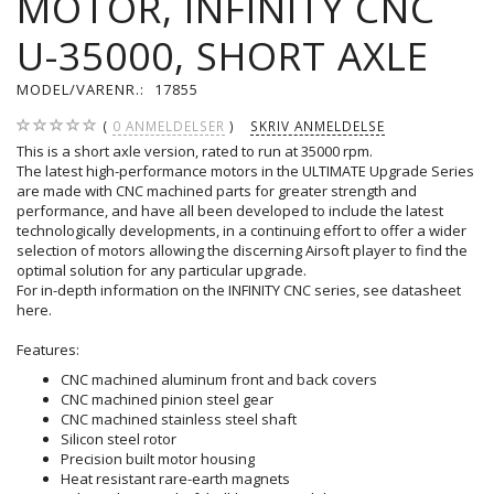
MOTOR, INFINITY CNC
U-35000, SHORT AXLE
MODEL/VARENR.:
17855
0
ANMELDELSER
SKRIV ANMELDELSE
This is a short axle version, rated to run at 35000 rpm.
The latest high-performance motors in the ULTIMATE Upgrade Series
are made with CNC machined parts for greater strength and
performance, and have all been developed to include the latest
technologically developments, in a continuing effort to offer a wider
selection of motors allowing the discerning Airsoft player to find the
optimal solution for any particular upgrade.
For in-depth information on the INFINITY CNC series, see datasheet
here
.
Features:
CNC machined aluminum front and back covers
CNC machined pinion steel gear
CNC machined stainless steel shaft
Silicon steel rotor
Precision built motor housing
Heat resistant rare-earth magnets