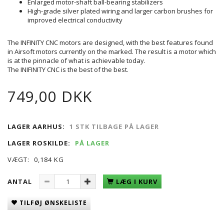
Enlarged motor-shaft ball-bearing stabilizers
High-grade silver plated wiring and larger carbon brushes for
improved electrical conductivity
The INFINITY CNC motors are designed, with the best features found
in Airsoft motors currently on the marked. The result is a motor which
is at the pinnacle of what is achievable today.
The INIFINITY CNC is the best of the best.
749,00 DKK
LAGER AARHUS:
1 STK TILBAGE PÅ LAGER
LAGER ROSKILDE:
PÅ LAGER
VÆGT:
0,184 KG
ANTAL
LÆG I KURV
TILFØJ ØNSKELISTE